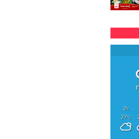
2
h
27
°C