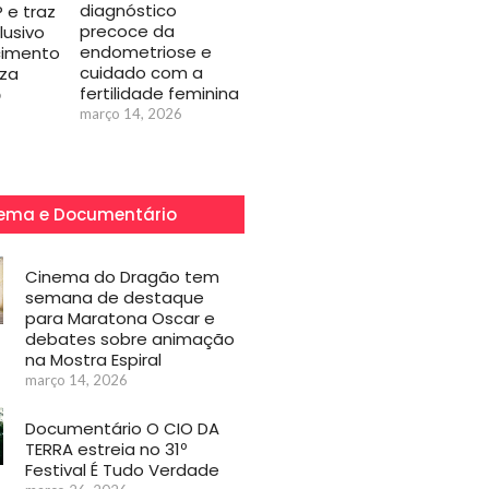
diagnóstico
 e traz
precoce da
usivo
endometriose e
imento
cuidado com a
eza
fertilidade feminina
6
março 14, 2026
ema e Documentário
Cinema do Dragão tem
semana de destaque
para Maratona Oscar e
debates sobre animação
na Mostra Espiral
março 14, 2026
Documentário O CIO DA
TERRA estreia no 31º
Festival É Tudo Verdade