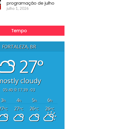
programação de julho
julho 1, 2026
Tempo
FORTALEZA, BR
27°
mostly cloudy
05:40
17:39 -03
3
4
5
6
h
h
h
h
27
27
26
26
°C
°C
°C
°C