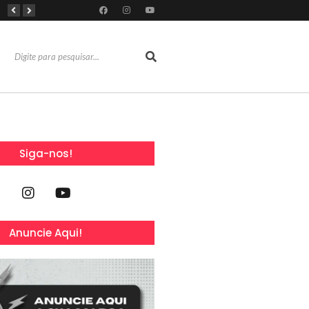
Com 100% dos estandes comercializados, Feira Regional da Beleza reunirá mais de 500 marcas no Centro de Eventos do CE em outubro
Líderes de roubo no país, Chevrolet Ônix e Prisma, Hyundai HB20 e Ford Ka enfrentam escassez de peças originais
Reconhecimentos consolidam legado do Grupo Raymundo da Fonte ao completar 80 anos
Siga-nos!
Anuncie Aqui!