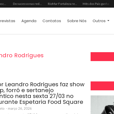
Almoço e churrasco de Dia dos Pais impulsionam vendas no varejo alimentar
Do sucesso nas redes sociais à revelação no cenário musical, Beniicio Abraão lança “Me Perdeu”
RioMar Fortaleza recebe superagenda de shows nacionais no mês dos Pais
Mês dos Pais ganha programação especial com atrações gratuitas para toda a família no Shopping Maranguape
trevistas
Agenda
Contatos
Sobre Nós
Outros
ndro Rodrigues
r Leandro Rodrigues faz show
p, forró e sertanejo
tico nesta sexta 27/03 no
urante Espetaria Food Square
eto
-
março 26, 2026