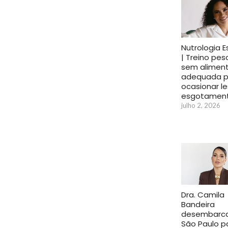
Nutrologia E
| Treino pe
sem alimen
adequada 
ocasionar l
esgotamento
julho 2, 2026
Dra. Camila
Bandeira
desembarc
São Paulo p