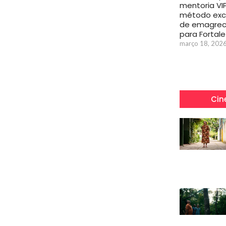
mentoria VIP
método excl
de emagrec
para Fortal
março 18, 202
Cin