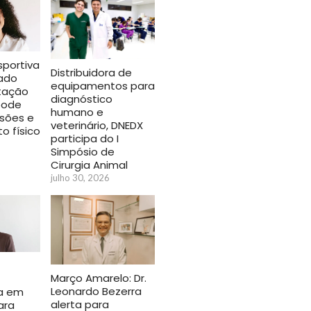
sportiva
Distribuidora de
sado
equipamentos para
tação
diagnóstico
pode
humano e
esões e
veterinário, DNEDX
 físico
participa do I
Simpósio de
Cirurgia Animal
julho 30, 2026
Março Amarelo: Dr.
Leonardo Bezerra
a em
alerta para
ara