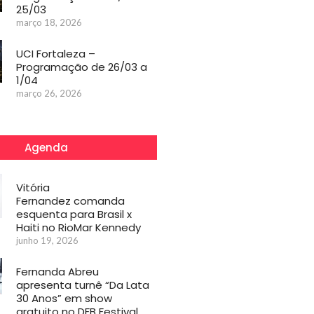
25/03
março 18, 2026
UCI Fortaleza –
Programação de 26/03 a
1/04
março 26, 2026
Agenda
Vitória
Fernandez comanda
esquenta para Brasil x
Haiti no RioMar Kennedy
junho 19, 2026
Fernanda Abreu
apresenta turnê “Da Lata
30 Anos” em show
gratuito no DFB Festival