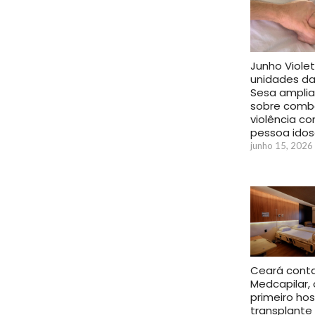
Junho Violet
unidades d
Sesa amplia
sobre comb
violência co
pessoa ido
junho 15, 2026
Ceará cont
Medcapilar, 
primeiro hos
transplante 