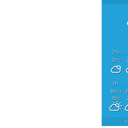
21
h
27
°C
fri
30
/
3
°C
26
°C
F