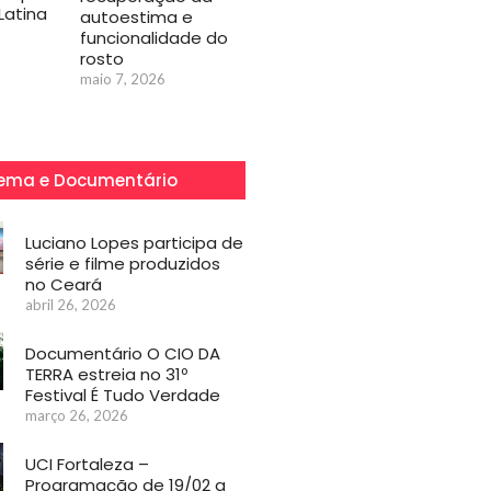
Latina
autoestima e
funcionalidade do
rosto
maio 7, 2026
ema e Documentário
Luciano Lopes participa de
série e filme produzidos
no Ceará
abril 26, 2026
Documentário O CIO DA
TERRA estreia no 31º
Festival É Tudo Verdade
março 26, 2026
UCI Fortaleza –
Programação de 19/02 a