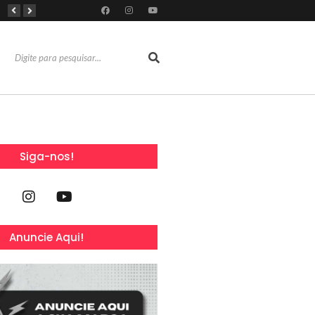
Com 100% dos estandes comercializados, Feira Regional da Beleza reunirá mais de 500 marcas no Centro de Eventos do CE em outubro
Líderes de roubo no país, Chevrolet Ônix e Prisma, Hyundai HB20 e Ford Ka enfrentam escassez de peças originais
Reconhecimentos consolidam legado do Grupo Raymundo da Fonte ao completar 80 anos
Siga-nos!
Anuncie Aqui!