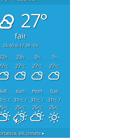
27°
fair
05:40
17:39 -03
22
23
0
1
h
h
h
h
27
27
27
27
°C
°C
°C
°C
sat
sun
mon
tue
1
/
31
/
31
/
31
/
°C
°C
°C
°C
25
25
25
25
°C
°C
°C
°C
ortaleza, BR
climate ▸