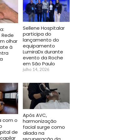
Sellene Hospitalar
a:
participa do
a Rede
lançamento do
m olhar
equipamento
ate à
LumiraDx durante
ntra
evento da Roche
sa
em São Paulo
julho 14, 2026
Após AVC,
a com o
harmonização
o
facial surge como
pital de
aliada na
capilar
recuperação da