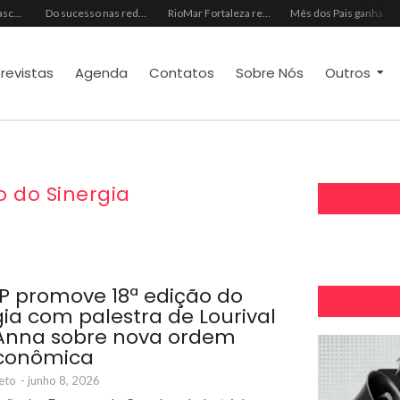
Almoço e churrasco de Dia dos Pais impulsionam vendas no varejo alimentar
Do sucesso nas redes sociais à revelação no cenário musical, Beniicio Abraão lança “Me Perdeu”
RioMar Fortaleza recebe superagenda de shows nacionais no mês dos Pais
Mês dos Pais ganha programação especial com atrações gratuitas para toda a família no Shopping Maranguape
trevistas
Agenda
Contatos
Sobre Nós
Outros
o do Sinergia
P promove 18ª edição do
gia com palestra de Lourival
Anna sobre nova ordem
conômica
eto
-
junho 8, 2026