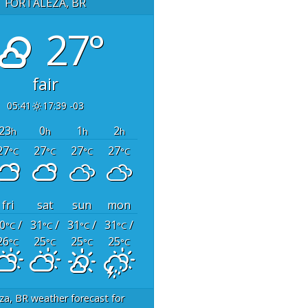
FORTALEZA, BR
27°
fair
05:41
17:39 -03
23
0
1
2
h
h
h
h
27
27
27
27
°C
°C
°C
°C
fri
sat
sun
mon
0
/
31
/
31
/
31
/
°C
°C
°C
°C
26
25
25
25
°C
°C
°C
°C
za, BR
weather forecast for