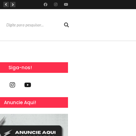
Dia Mundial da Amamentação inspira programação da SOCEP durante o Agosto Dourado e reforça importância do apoio contínuo às mães
Dia dos Pais: Grupo Alchymist transforma data em experiência com aventura, gastronomia e lazer em família
Torresmofest anima o fim de semana do Dia dos Pais no RioMar Kennedy
Siga-nos!
Anuncie Aqui!