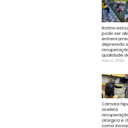
Rotina estr
pode ser al
enfrentame
depressão 
recuperaçã
qualidade d
maio 6, 2026
Câmara hipe
acelera
recuperaçã
cirúrgica e 
como inova