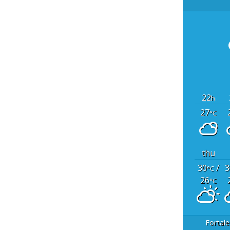
22
h
27
°C
thu
30
/
3
°C
26
°C
Fortale