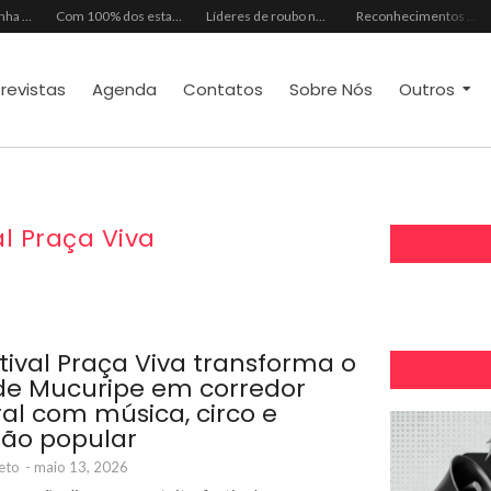
Mês dos Pais ganha programação especial com atrações gratuitas para toda a família no Shopping Maranguape
Com 100% dos estandes comercializados, Feira Regional da Beleza reunirá mais de 500 marcas no Centro de Eventos do CE em outubro
Líderes de roubo no país, Chevrolet Ônix e Prisma, Hyundai HB20 e Ford Ka enfrentam escassez de peças originais
Reconhecimentos consolidam legado do Grupo Raymundo da Fonte ao completar 80 anos
trevistas
Agenda
Contatos
Sobre Nós
Outros
al Praça Viva
stival Praça Viva transforma o
e Mucuripe em corredor
ral com música, circo e
ção popular
eto
-
maio 13, 2026