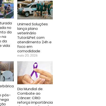
uturada
Unimed Soluções
iada no
lança plano
nto da
veterinário
e na
Tutor&Pet com
o da
atendimento 24h e
e vida
foco em
comodidade
maio 20, 2026
rbárica
Dia Mundial de
Combate ao
o pós-
Câncer: CRIO
chega
reforça importância
ção