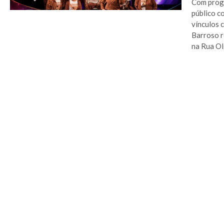
Com progr
público c
vínculos 
Barroso r
na Rua Olg