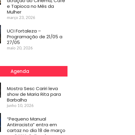
atração do Cinema, Café
e Tapioca no Mês da
Mulher
março 23, 2026
UCI Fortaleza –
Programação de 21/05 a
27/05
maio 20, 2026
Agenda
Mostra Sesc Cariri leva
show de Maria Rita para
Barbalha
junho 10, 2026
“Pequeno Manual
Antirracista” entra em
cartaz no dia 18 de março