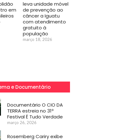
olidão
leva unidade móvel
atro em
de prevenção ao
ileiros
câncer a Iguatu
com atendimento
6
gratuito à
população
março 18, 2026
ema e Documentário
Documentário O CIO DA
TERRA estreia no 31º
Festival É Tudo Verdade
março 26, 2026
Rosemberg Cariry exibe