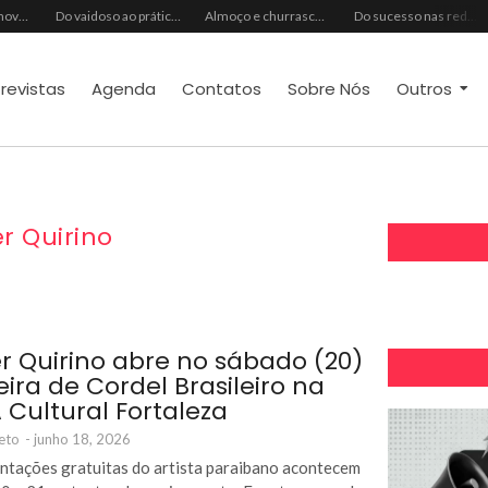
Ideal Clube promove programação especial para celebrar o Dia dos Pais com música, gastronomia e lazer para toda a família
Do vaidoso ao prático: veja lista com ideias de presentes Avon para cada perfil de pai
Almoço e churrasco de Dia dos Pais impulsionam vendas no varejo alimentar
Do sucesso nas redes sociais à revelação no cenário musical, Beniicio Abraão lança “Me Perdeu”
trevistas
Agenda
Contatos
Sobre Nós
Outros
er Quirino
er Quirino abre no sábado (20)
eira de Cordel Brasileiro na
 Cultural Fortaleza
eto
-
junho 18, 2026
ntações gratuitas do artista paraibano acontecem