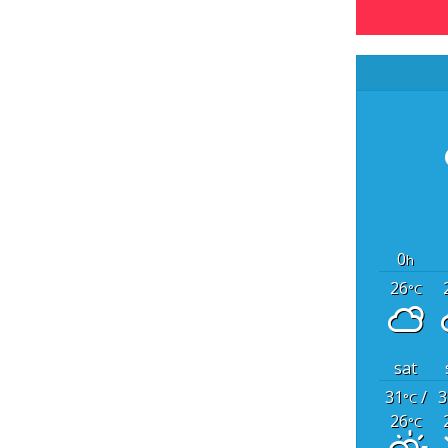
0
h
26
°C
sat
31
/
3
°C
26
°C