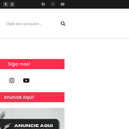
RioMar Fortaleza recebe superagenda de shows nacionais no mês dos Pais
Mês dos Pais ganha programação especial com atrações gratuitas para toda a família no Shopping Maranguape
Com 100% dos estandes comercializados, Feira Regional da Beleza reunirá mais de 500 marcas no Centro de Eventos do CE em outubro
Siga-nos!
Anuncie Aqui!