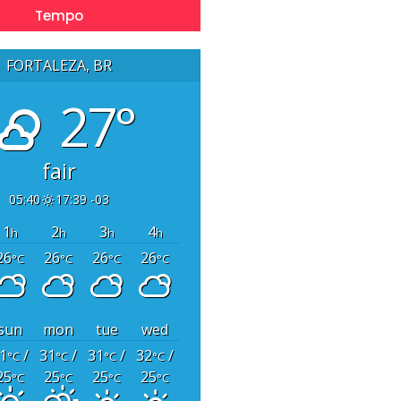
Tempo
FORTALEZA, BR
27°
fair
05:40
17:39 -03
1
2
3
4
h
h
h
h
26
26
26
26
°C
°C
°C
°C
sun
mon
tue
wed
1
/
31
/
31
/
32
/
°C
°C
°C
°C
25
25
25
25
°C
°C
°C
°C