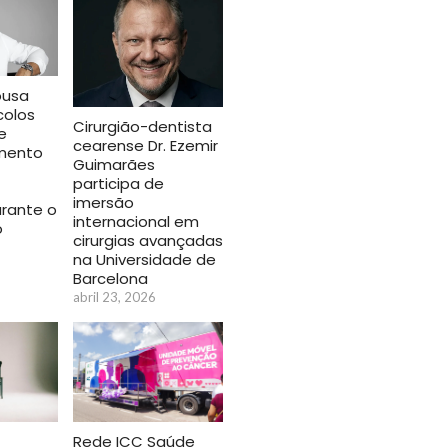
ousa
colos
Cirurgião-dentista
e
cearense Dr. Ezemir
imento
Guimarães
participa de
imersão
urante o
internacional em
o
cirurgias avançadas
na Universidade de
Barcelona
abril 23, 2026
Rede ICC Saúde