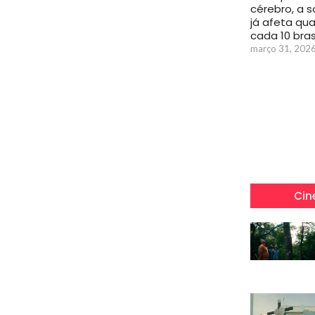
cérebro, a s
já afeta qu
cada 10 bras
março 31, 202
Cin