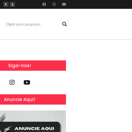
Com 100% dos estandes comercializados, Feira Regional da Beleza reunirá mais de 500 marcas no Centro de Eventos do CE em outubro
Líderes de roubo no país, Chevrolet Ônix e Prisma, Hyundai HB20 e Ford Ka enfrentam escassez de peças originais
Reconhecimentos consolidam legado do Grupo Raymundo da Fonte ao completar 80 anos
Siga-nos!
Anuncie Aqui!