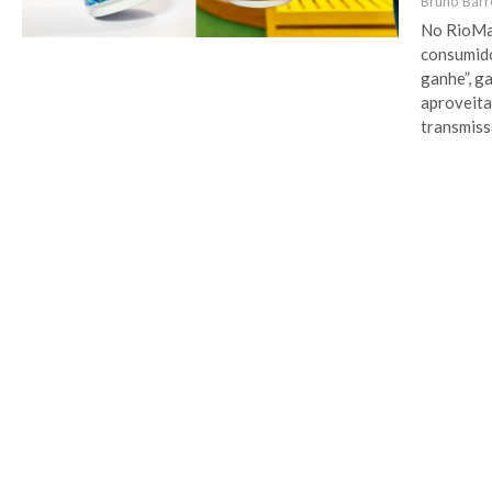
Bruno Barr
No RioMar
consumido
ganhe”, g
aproveita
transmiss