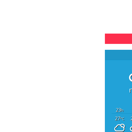
23
h
27
°C