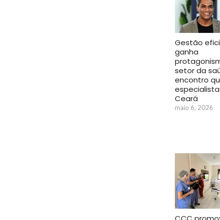
Gestão efic
ganha
protagonis
setor da s
encontro qu
especialista
Ceará
maio 6, 2026
CCC promo