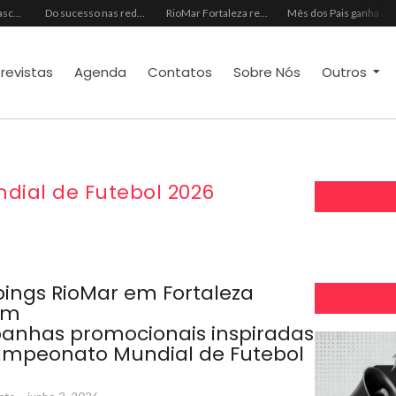
Almoço e churrasco de Dia dos Pais impulsionam vendas no varejo alimentar
Do sucesso nas redes sociais à revelação no cenário musical, Beniicio Abraão lança “Me Perdeu”
RioMar Fortaleza recebe superagenda de shows nacionais no mês dos Pais
Mês dos Pais ganha programação especial com atrações gratuitas para toda a família no Shopping Maranguape
trevistas
Agenda
Contatos
Sobre Nós
Outros
ial de Futebol 2026
ings RioMar em Fortaleza
am
nhas promocionais inspiradas
mpeonato Mundial de Futebol