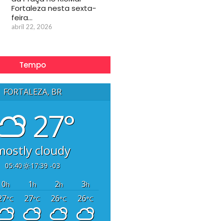
Fortaleza nesta sexta-
feira…
abril 22, 2026
Tempo
FORTALEZA, BR
27°
mostly cloudy
05:40
17:39 -03
0
1
2
3
h
h
h
h
27
27
26
26
°C
°C
°C
°C