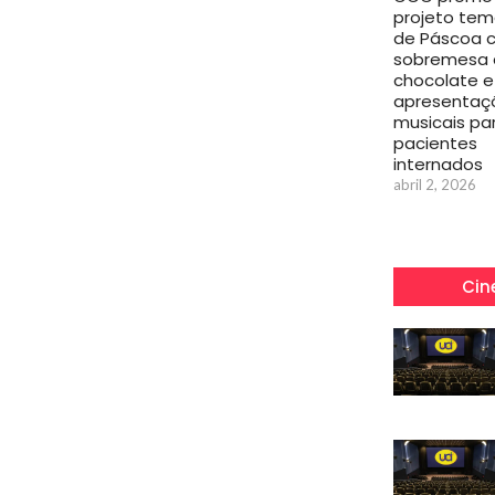
projeto tem
de Páscoa 
sobremesa 
chocolate e
apresentaç
musicais pa
pacientes
internados
abril 2, 2026
Cin