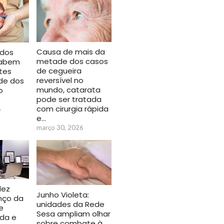
Causa de mais da
 dos
metade dos casos
 sabem
de cegueira
tes
reversível no
de dos
mundo, catarata
o
pode ser tratada
com cirurgia rápida
6
e…
março 30, 2026
dez
Junho Violeta:
nço da
unidades da Rede
e
Sesa ampliam olhar
da e
sobre combate à