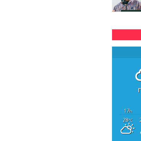
17
h
28
°C