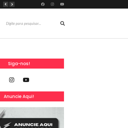
Mês dos Pais ganha programação especial com atrações gratuitas para toda a família no Shopping Maranguape
Com 100% dos estandes comercializados, Feira Regional da Beleza reunirá mais de 500 marcas no Centro de Eventos do CE em outubro
Líderes de roubo no país, Chevrolet Ônix e Prisma, Hyundai HB20 e Ford Ka enfrentam escassez de peças originais
Siga-nos!
Anuncie Aqui!