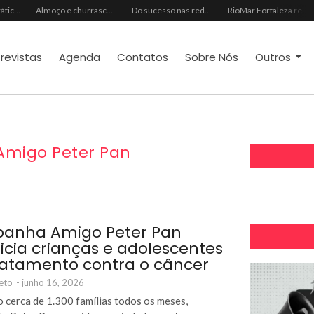
Do vaidoso ao prático: veja lista com ideias de presentes Avon para cada perfil de pai
Almoço e churrasco de Dia dos Pais impulsionam vendas no varejo alimentar
Do sucesso nas redes sociais à revelação no cenário musical, Beniicio Abraão lança “Me Perdeu”
RioMar Fortaleza recebe superagenda de shows nacionais no mês dos Pais
trevistas
Agenda
Contatos
Sobre Nós
Outros
migo Peter Pan
anha Amigo Peter Pan
icia crianças e adolescentes
atamento contra o câncer
eto
-
junho 16, 2026
o cerca de 1.300 famílias todos os meses,