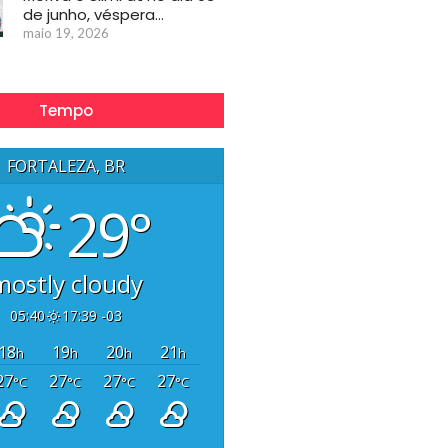
de junho, véspera…
maio 19, 2026
Tempo
FORTALEZA, BR
29°
mostly cloudy
05:40
17:39 -03
18
19
20
21
h
h
h
h
27
27
27
27
°C
°C
°C
°C