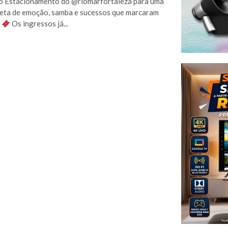
o Estacionamento do @riomarfortaleza para uma
leta de emoção, samba e sucessos que marcaram
.
Os ingressos já...