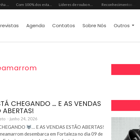
Mês dos Pais ganha programação especial com atrações gratuitas para toda a família no Shopping Maranguape
Com 100% dos estandes comercializados, Feira Regional da Beleza reunirá mais de 500 marcas no Centro de Eventos do CE em outubro
Líderes de roubo no país, Chevrolet Ônix e Prisma, Hyundai HB20 e Ford Ka enfrentam escassez de peças originais
Reconhecimentos consolidam legado do Grupo Raymundo da Fonte ao completar 80 anos
trevistas
Agenda
Contatos
Sobre Nós
Outros
neamarrom
STÁ CHEGANDO … E AS VENDAS
 ABERTAS!
eto
-
junho 24, 2026
Á CHEGANDO
… E AS VENDAS ESTÃO ABERTAS!
neamarrom desembarca em Fortaleza no dia 09 de