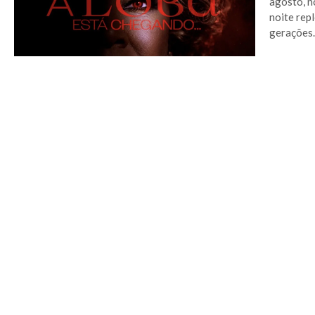
agosto, n
noite rep
gerações