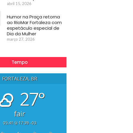
abril 15, 2026
Humor na Praça retorna
ao RioMar Fortaleza com
espetáculo especial de
Dia da Mulher
março 27, 2026
Tempo
FORTALEZA, BR
27°
fair
05:41
17:39 -03