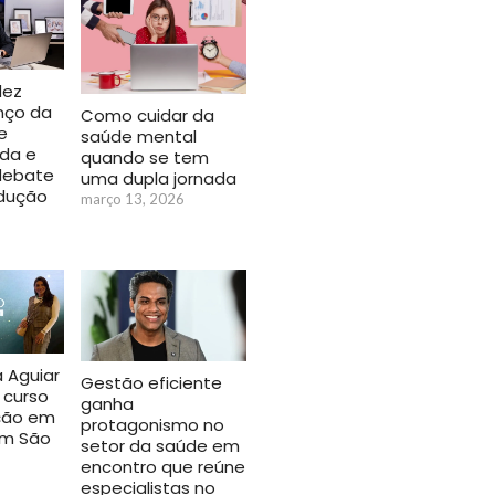
dez
nço da
Como cuidar da
e
saúde mental
da e
quando se tem
debate
uma dupla jornada
odução
março 13, 2026
a Aguiar
Gestão eficiente
 curso
ganha
ção em
protagonismo no
em São
setor da saúde em
encontro que reúne
especialistas no