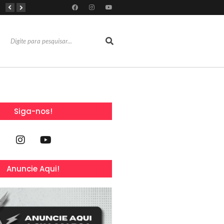
Dia Mundial da Amamentação inspira programação da SOCEP durante o Agosto Dourado e reforça importância do apoio contínuo às mães
Dia dos Pais: Grupo Alchymist transforma data em experiência com aventura, gastronomia e lazer em família
Torresmofest anima o fim de semana do Dia dos Pais no RioMar Kennedy
Siga-nos!
Anuncie Aqui!