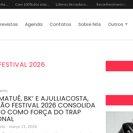
Mês dos Pais ganha programação especial com atrações gratuitas para toda a família no Shopping Maranguape
Com 100% dos estandes comercializados, Feira Regional da Beleza reunirá mais de 500 marcas no Centro de Eventos do CE em outubro
Líderes de roubo no país, Chevrolet Ônix e Prisma, Hyundai HB20 e Ford Ka enfrentam escassez de peças originais
Reconhecimentos consolidam legado do Grupo Raymundo da Fonte ao completar 80 anos
trevistas
Agenda
Contatos
Sobre Nós
Outros
ESTIVAL 2026
mento
ATUÊ, BK’ E AJULLIACOSTA,
ÃO FESTIVAL 2026 CONSOLIDA
TO COMO FORÇA DO TRAP
ONAL
eto
-
março 21, 2026