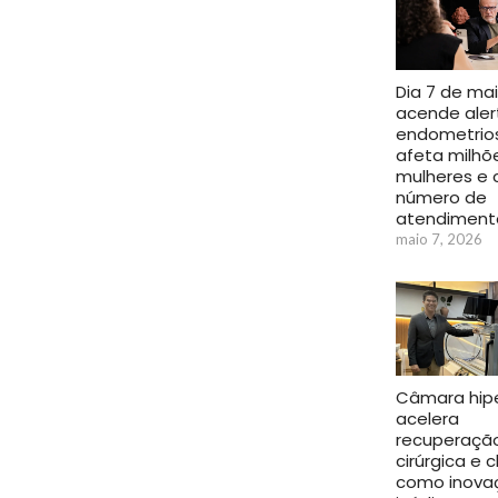
Dia 7 de ma
acende aler
endometrio
afeta milhõ
mulheres e 
número de
atendiment
maio 7, 2026
Câmara hipe
acelera
recuperaçã
cirúrgica e 
como inova