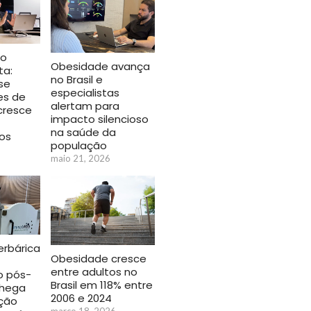
io
Obesidade avança
ta:
no Brasil e
se
especialistas
es de
alertam para
cresce
impacto silencioso
na saúde da
os
população
maio 21, 2026
rbárica
Obesidade cresce
entre adultos no
o pós-
Brasil em 118% entre
chega
2006 e 2024
ção