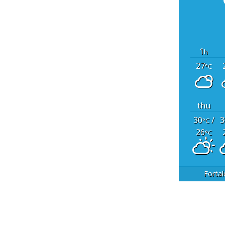
1
h
27
°C
thu
30
/
3
°C
26
°C
Fortal