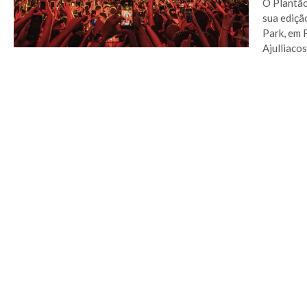
O Plantão
sua ediçã
Park, em 
Ajulliaco