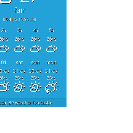
fair
05:41
17:39 -03
2
3
4
5
h
h
h
h
26
26
26
26
°C
°C
°C
°C
fri
sat
sun
mon
0
/
31
/
30
/
31
/
°C
°C
°C
°C
26
25
25
25
°C
°C
°C
°C
eza, BR
weather forecast ▸