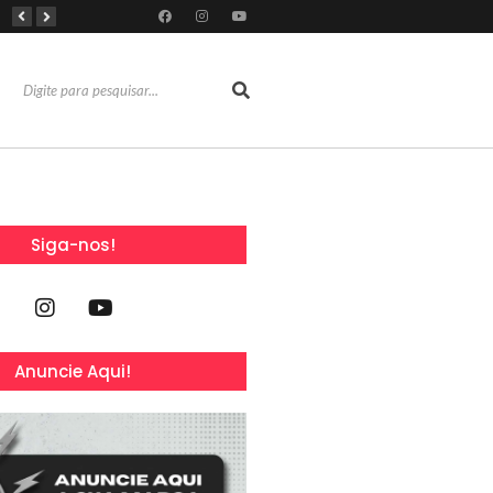
Dia Mundial da Amamentação inspira programação da SOCEP durante o Agosto Dourado e reforça importância do apoio contínuo às mães
Dia dos Pais: Grupo Alchymist transforma data em experiência com aventura, gastronomia e lazer em família
Torresmofest anima o fim de semana do Dia dos Pais no RioMar Kennedy
Siga-nos!
Anuncie Aqui!