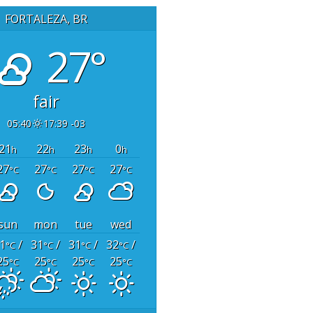
FORTALEZA, BR
27°
fair
05:40
17:39 -03
21
22
23
0
h
h
h
h
27
27
27
27
°C
°C
°C
°C
sun
mon
tue
wed
1
/
31
/
31
/
32
/
°C
°C
°C
°C
25
25
25
25
°C
°C
°C
°C