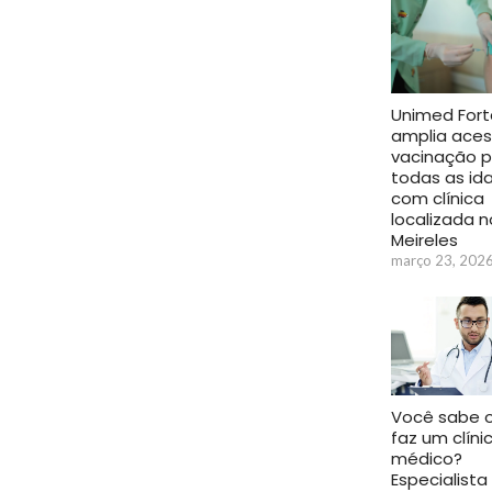
Unimed Fort
amplia aces
vacinação p
todas as id
com clínica
localizada n
Meireles
março 23, 202
Você sabe 
faz um clíni
médico?
Especialista