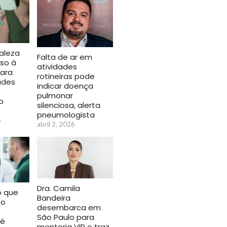
aleza
Falta de ar em
so à
atividades
ara
rotineiras pode
ades
indicar doença
pulmonar
o
silenciosa, alerta
pneumologista
6
abril 2, 2026
Dra. Camila
o que
Bandeira
co
desembarca em
São Paulo para
 é
mentoria VIP e traz