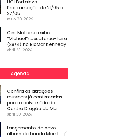
UCI Fortaleza –
Programação de 21/05 a
27/05
maio 20, 2026
CineMaterna exibe
“Michael”nessaterça-feira
(28/4) no RioMar Kennedy
abril 28, 2026
Agenda
Confira as atrações
musicais já confirmadas
para o aniversário do
Centro Dragão do Mar
abril 10, 2026
Lançamento do novo
álbum da banda Mombojó