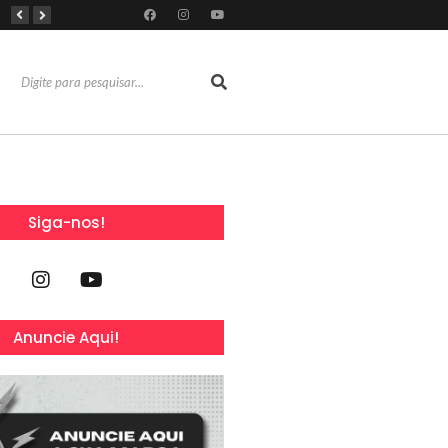
RioMar Fortaleza recebe superagenda de shows nacionais no mês dos Pais
Mês dos Pais ganha programação especial com atrações gratuitas para toda a família no Shopping Maranguape
Com 100% dos estandes comercializados, Feira Regional da Beleza reunirá mais de 500 marcas no Centro de Eventos do CE em outubro
Siga-nos!
Anuncie Aqui!