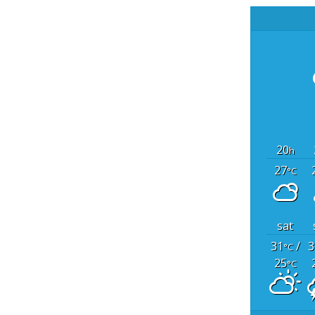
20
h
27
°C
sat
31
/
3
°C
25
°C