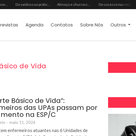
Ideal Clube promove programação especial para celebrar o Dia dos Pais com música, gastronomia e lazer para toda a família
Do vaidoso ao prático: veja lista com ideias de presentes Avon para cada perfil de pai
Almoço e churrasco de Dia dos Pais impulsionam vendas no varejo alimentar
Do sucesso nas redes sociais à revelação no cenário musical, Beniicio Abraão lança “Me Perdeu”
trevistas
Agenda
Contatos
Sobre Nós
Outros
ásico de Vida
rte Básico de Vida”:
meiros das UPAs passam por
amento na ESP/C
eto
-
maio 11, 2026
cem enfermeiros atuantes nas 6 Unidades de