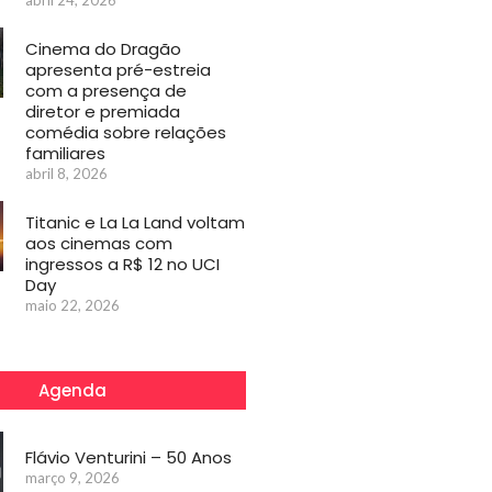
abril 24, 2026
Cinema do Dragão
apresenta pré-estreia
com a presença de
diretor e premiada
comédia sobre relações
familiares
abril 8, 2026
Titanic e La La Land voltam
aos cinemas com
ingressos a R$ 12 no UCI
Day
maio 22, 2026
Agenda
Flávio Venturini – 50 Anos
março 9, 2026