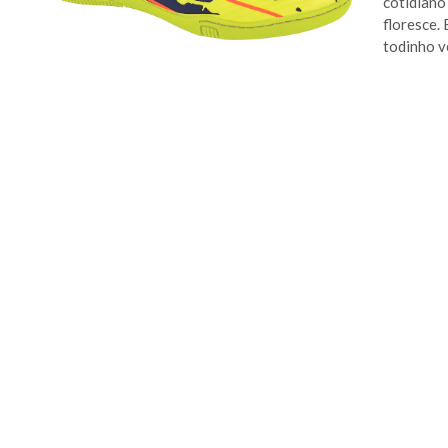
cotidiano
floresce.
todinho ve