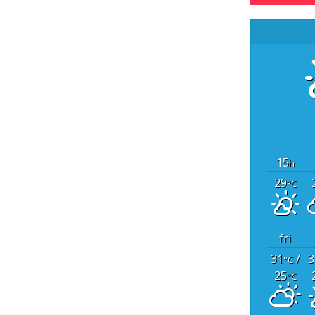
15
h
29
°C
fri
31
/
3
°C
25
°C