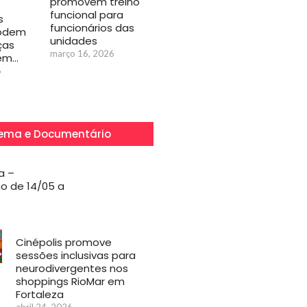
promovem treino
funcional para
s
funcionários das
podem
unidades
ças
março 16, 2026
 em…
6
ema e Documentário
a –
o de 14/05 a
Cinépolis promove
sessões inclusivas para
neurodivergentes nos
shoppings RioMar em
Fortaleza