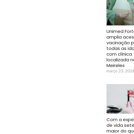
Unimed Fort
amplia aces
vacinação p
todas as id
com clínica
localizada n
Meireles
março 23, 202
Com a expe
de vida set
maior do qu