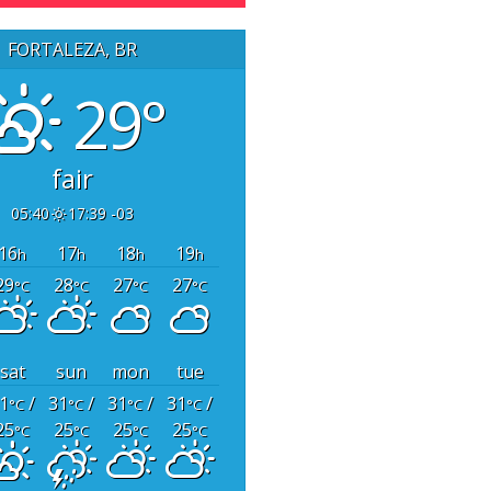
FORTALEZA, BR
29°
fair
05:40
17:39 -03
16
17
18
19
h
h
h
h
29
28
27
27
°C
°C
°C
°C
sat
sun
mon
tue
1
/
31
/
31
/
31
/
°C
°C
°C
°C
25
25
25
25
°C
°C
°C
°C