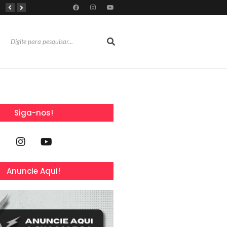
Dia Mundial da Amamentação inspira programação da SOCEP durante o Agosto Dourado e reforça importância do apoio contínuo às mães
Dia dos Pais: Grupo Alchymist transforma data em experiência com aventura, gastronomia e lazer em família
Torresmofest anima o fim de semana do Dia dos Pais no RioMar Kennedy
Siga-nos!
Anuncie Aqui!