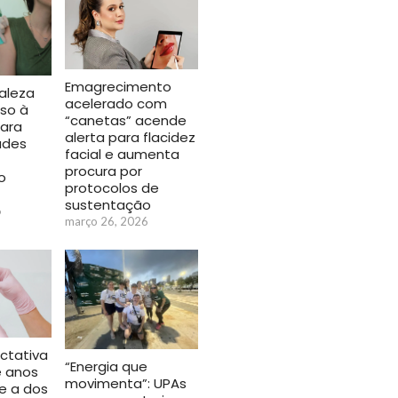
Emagrecimento
aleza
acelerado com
so à
“canetas” acende
ara
alerta para flacidez
ades
facial e aumenta
procura por
o
protocolos de
sustentação
6
março 26, 2026
ctativa
“Energia que
e anos
movimenta”: UPAs
e a dos