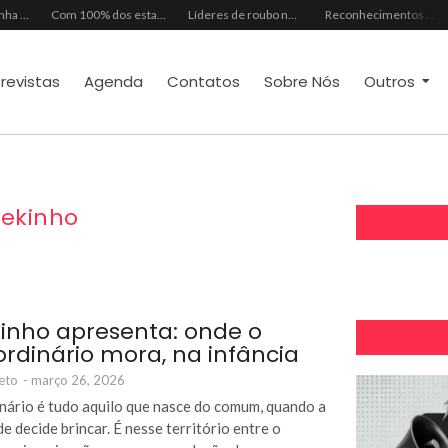
Mês dos Pais ganha programação especial com atrações gratuitas para toda a família no Shopping Maranguape
Com 100% dos estandes comercializados, Feira Regional da Beleza reunirá mais de 500 marcas no Centro de Eventos do CE em outubro
Líderes de roubo no país, Chevrolet Ônix e Prisma, Hyundai HB20 e Ford Ka enfrentam escassez de peças originais
Reconhecimentos consolidam legado do Grupo Raymundo da Fonte ao completar 80 anos
trevistas
Agenda
Contatos
Sobre Nós
Outros
ekinho
inho apresenta: onde o
ordinário mora, na infância
eto
-
março 26, 2026
nário é tudo aquilo que nasce do comum, quando a
e decide brincar. É nesse território entre o