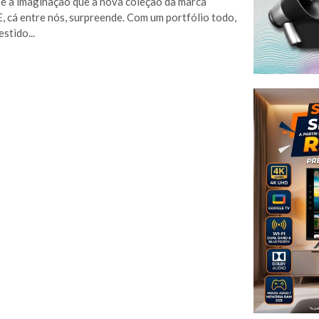
 e a imaginação que a nova coleção da marca
 E, cá entre nós, surpreende. Com um portfólio todo,
stido...