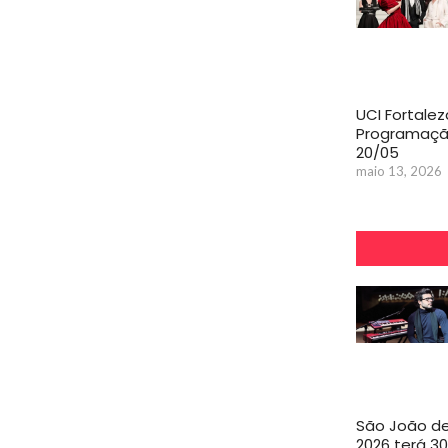
UCI Fortalez
Programaçã
20/05
maio 13, 2026
São João d
2026 terá 30