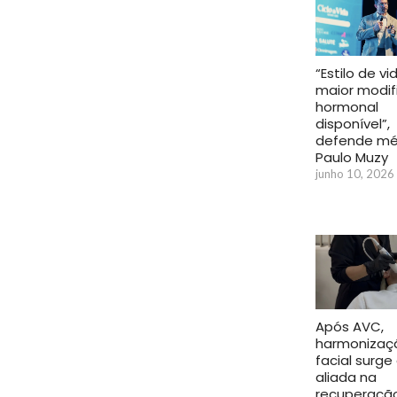
“Estilo de vi
maior modif
hormonal
disponível”,
defende mé
Paulo Muzy
junho 10, 2026
Após AVC,
harmonizaç
facial surg
aliada na
recuperaçã