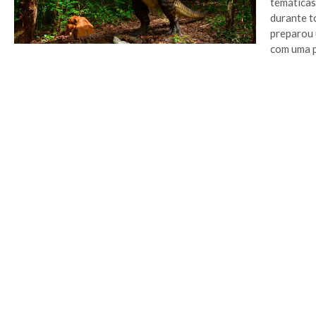
temáticas
durante t
preparou 
com uma p