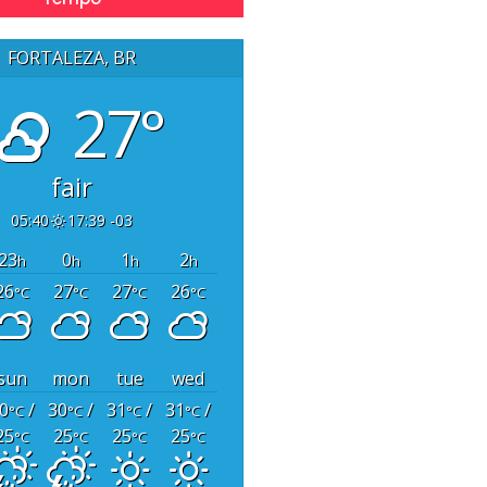
FORTALEZA, BR
27°
fair
05:40
17:39 -03
23
0
1
2
h
h
h
h
26
27
27
26
°C
°C
°C
°C
sun
mon
tue
wed
0
/
30
/
31
/
31
/
°C
°C
°C
°C
25
25
25
25
°C
°C
°C
°C