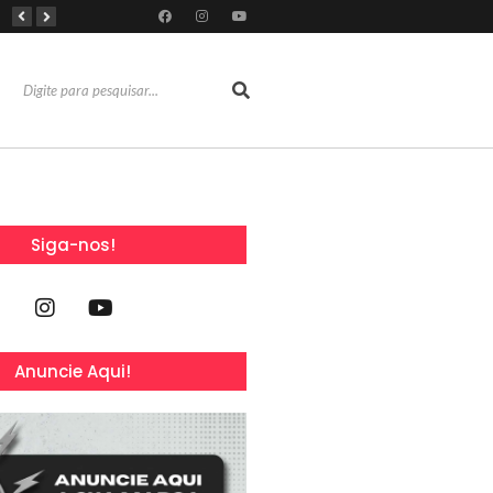
RioMar Fortaleza recebe superagenda de shows nacionais no mês dos Pais
Mês dos Pais ganha programação especial com atrações gratuitas para toda a família no Shopping Maranguape
Com 100% dos estandes comercializados, Feira Regional da Beleza reunirá mais de 500 marcas no Centro de Eventos do CE em outubro
Siga-nos!
Anuncie Aqui!