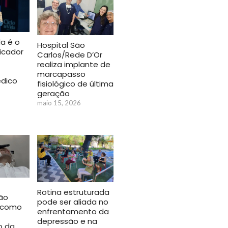
da é o
Hospital São
icador
Carlos/Rede D’Or
realiza implante de
marcapasso
dico
fisiológico de última
geração
maio 15, 2026
Rotina estruturada
ão
pode ser aliada no
e como
enfrentamento da
depressão e na
o da