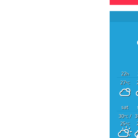
22
h
27
°C
sat
30
/
3
°C
25
°C