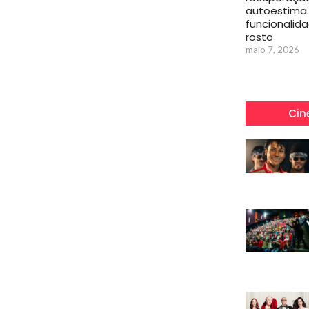
autoestima
funcionalid
rosto
maio 7, 2026
Cin