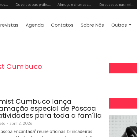
Ideal Clube promove programação especial para celebrar o Dia dos Pais com música, gastronomia e lazer para toda a família
Do vaidoso ao prático: veja lista com ideias de presentes Avon para cada perfil de pai
Almoço e churrasco de Dia dos Pais impulsionam vendas no varejo alimentar
Do sucesso nas redes sociais à revelação no cenário musical, Beniicio Abraão lança “Me Perdeu”
trevistas
Agenda
Contatos
Sobre Nós
Outros
st Cumbuco
ymist Cumbuco lança
amação especial de Páscoa
tividades para toda a família
eto
-
abril 2, 2026
áscoa Encantada” reúne oficinas, brincadeiras