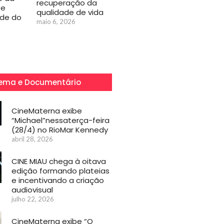
recuperação da
 e
qualidade de vida
ade do
maio 6, 2026
ema e Documentário
CineMaterna exibe
“Michael”nessaterça-feira
(28/4) no RioMar Kennedy
abril 28, 2026
CINE MIAU chega à oitava
edição formando plateias
e incentivando a criação
audiovisual
julho 22, 2026
CineMaterna exibe “O