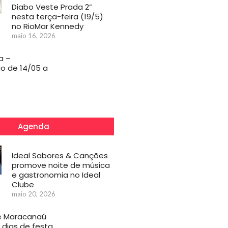
Diabo Veste Prada 2”
nesta terça-feira (19/5)
no RioMar Kennedy
maio 16, 2026
a –
o de 14/05 a
Agenda
Ideal Sabores & Canções
promove noite de música
e gastronomia no Ideal
Clube
maio 20, 2026
e Maracanaú
 dias de festa,