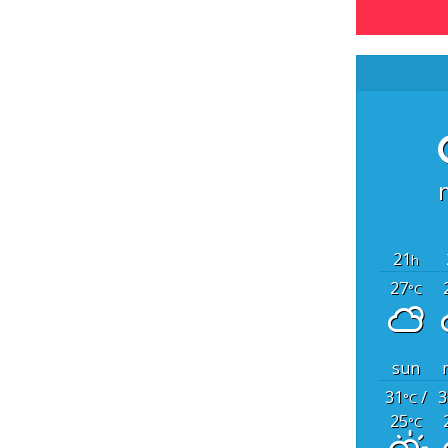
21
h
27
°C
sun
31
/
3
°C
25
°C