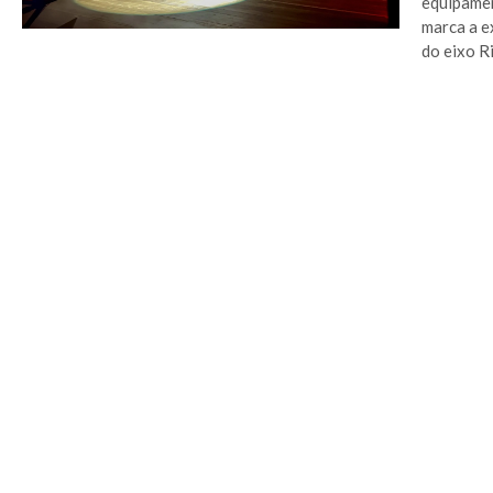
equipamen
marca a e
do eixo Ri