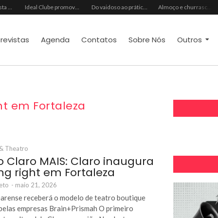
Formação Analista Hextríade apresenta metodologia de diagnóstico comportamental para transformar a gestão de pessoas
Ideal Clube promove programação especial para celebrar o Dia dos Pais com música, gastronomia e lazer para toda a família
Do vaidoso ao prático: veja lista com ideias de presentes Avon para cada perfil de pai
Almoço e churrasco de Dia dos Pais impulsionam vendas no varejo alimentar
trevistas
Agenda
Contatos
Sobre Nós
Outros
t em Fortaleza
 & Theatro
o Claro MAIS: Claro inaugura
g right em Fortaleza
eto
-
maio 21, 2026
earense receberá o modelo de teatro boutique
pelas empresas Brain+Prismah O primeiro