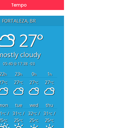
Tempo
FORTALEZA, BR
27°
mostly cloudy
05:40
17:38 -03
22
23
0
1
h
h
h
h
27
27
27
27
°C
°C
°C
°C
mon
tue
wed
thu
1
/
31
/
32
/
31
/
°C
°C
°C
°C
25
25
25
25
°C
°C
°C
°C