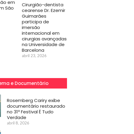
ção em
Cirurgião-dentista
em São
cearense Dr. Ezemir
Guimarães
participa de
imersão
internacional em
cirurgias avançadas
na Universidade de
Barcelona
abril 23, 2026
ema e Documentário
Rosemberg Cariry exibe
documentário restaurado
no 31º Festival É Tudo
Verdade
abril 8, 2026