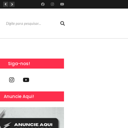
Do sucesso nas redes sociais à revelação no cenário musical, Beniicio Abraão lança “Me Perdeu”
RioMar Fortaleza recebe superagenda de shows nacionais no mês dos Pais
Mês dos Pais ganha programação especial com atrações gratuitas para toda a família no Shopping Maranguape
Siga-nos!
Anuncie Aqui!