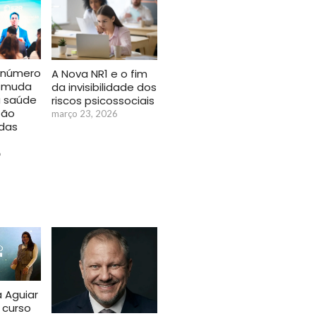
 número
A Nova NR1 e o fim
 muda
da invisibilidade dos
 saúde
riscos psicossociais
tão
março 23, 2026
 das
6
a Aguiar
 curso