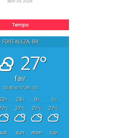
abril 14, 2026
Tempo
FORTALEZA, BR
27°
fair
05:40
17:39 -03
22
23
0
1
h
h
h
h
27
27
27
27
°C
°C
°C
°C
sat
sun
mon
tue