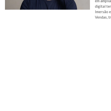
em amplia
digital t
Imersão e
Vendas, t