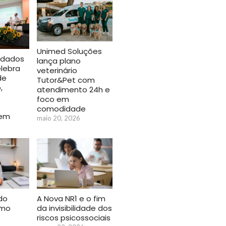
Unimed Soluções
idados
lança plano
lebra
veterinário
de
Tutor&Pet com
,
atendimento 24h e
o
foco em
comodidade
 em
maio 20, 2026
do
A Nova NR1 e o fim
omo
da invisibilidade dos
riscos psicossociais