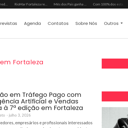
RioMar Fortaleza recebe superagenda de shows nacionais no mês dos Pais
Mês dos Pais ganha programação especial com atrações gratuitas para toda a família no Shopping Maranguape
Com 100% dos estandes comercializados, Feira Regional da Beleza reunirá mais de 500 marcas no Centro de Eventos do CE em outubro
Líderes de roubo no país, Chevrolet Ônix e Prisma, Hyundai HB20 e Ford Ka enfrentam escassez de peças originais
trevistas
Agenda
Contatos
Sobre Nós
Outros
 em Fortaleza
são em Tráfego Pago com
gência Artificial e Vendas
 à 7ª edição em Fortaleza
eto
-
julho 3, 2026
dores, empresários e profissionais interessados