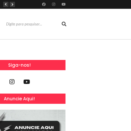
Reconhecimentos consolidam legado do Grupo Raymundo da Fonte ao completar 80 anos
Dia Mundial da Amamentação inspira programação da SOCEP durante o Agosto Dourado e reforça importância do apoio contínuo às mães
Ideal Clube promove programação especial para celebrar o Dia dos Pais com música, gastronomia e lazer para toda a família
Siga-nos!
Anuncie Aqui!