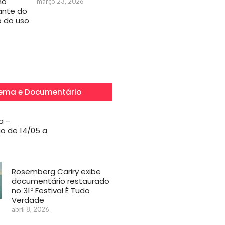
mo
março 23, 2026
iante do
 do uso
ema e Documentário
a –
o de 14/05 a
Rosemberg Cariry exibe
documentário restaurado
no 31º Festival É Tudo
Verdade
abril 8, 2026