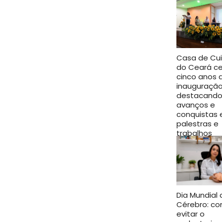
Casa de Cu
do Ceará ce
cinco anos 
inauguração
destacand
avanços e
conquistas
palestras e
trabalhos
científicos
junho 25, 2026
Dia Mundial 
Cérebro: c
evitar o