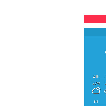
21
h
27
°C
fri