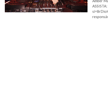
Amber Mar
ASSISTA:
si=8rDio
responsáve