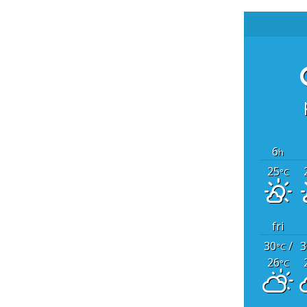
6
h
25
°C
fri
30
/
3
°C
26
°C