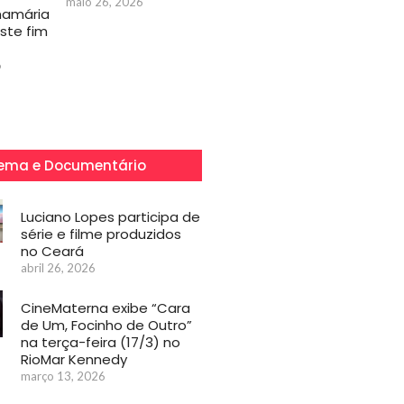
maio 26, 2026
mamária
ste fim
6
ema e Documentário
Luciano Lopes participa de
série e filme produzidos
no Ceará
abril 26, 2026
CineMaterna exibe “Cara
de Um, Focinho de Outro”
na terça-feira (17/3) no
RioMar Kennedy
março 13, 2026