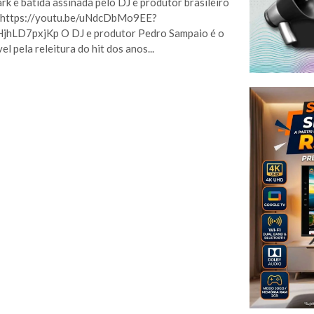
k e batida assinada pelo DJ e produtor brasileiro
 https://youtu.be/uNdcDbMo9EE?
HjhLD7pxjKp O DJ e produtor Pedro Sampaio é o
l pela releitura do hit dos anos...