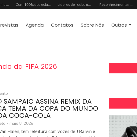
Mês dos Pais ganha programação especial com atrações gratuitas para toda a família no Shopping Maranguape
Com 100% dos estandes comercializados, Feira Regional da Beleza reunirá mais de 500 marcas no Centro de Eventos do CE em outubro
Líderes de roubo no país, Chevrolet Ônix e Prisma, Hyundai HB20 e Ford Ka enfrentam escassez de peças originais
Reconhecimentos consolidam legado do Grupo Raymundo da Fonte ao completar 80 anos
trevistas
Agenda
Contatos
Sobre Nós
Outros
do da FIFA 2026
mento
 SAMPAIO ASSINA REMIX DA
CA TEMA DA COPA DO MUNDO
 DA COCA-COLA
eto
-
maio 8, 2026
 Van Halen, tem releitura com vozes de J Balvin e