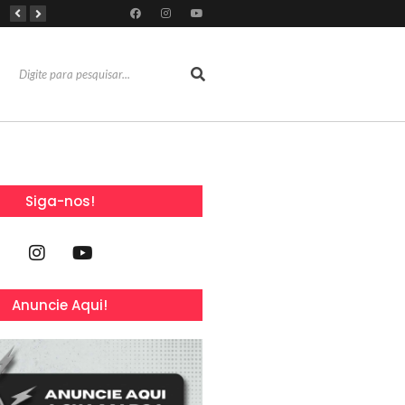
Dia Mundial da Amamentação inspira programação da SOCEP durante o Agosto Dourado e reforça importância do apoio contínuo às mães
Dia dos Pais: Grupo Alchymist transforma data em experiência com aventura, gastronomia e lazer em família
Torresmofest anima o fim de semana do Dia dos Pais no RioMar Kennedy
Siga-nos!
Anuncie Aqui!