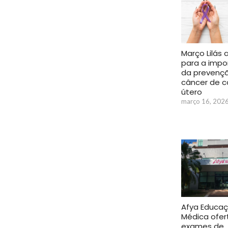
Março Lilás 
para a impo
da prevenç
câncer de c
útero
março 16, 202
Afya Educa
Médica ofer
exames de