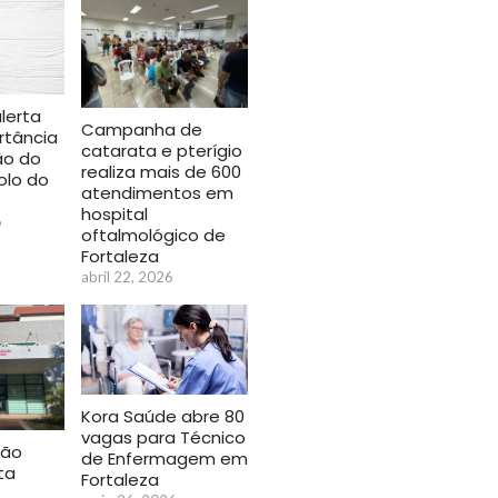
alerta
Campanha de
rtância
catarata e pterígio
ão do
realiza mais de 600
olo do
atendimentos em
hospital
6
oftalmológico de
Fortaleza
abril 22, 2026
Kora Saúde abre 80
vagas para Técnico
ção
de Enfermagem em
ta
Fortaleza