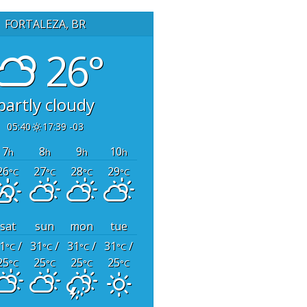
FORTALEZA, BR
26°
partly cloudy
05:40
17:39 -03
7
8
9
10
h
h
h
h
26
27
28
29
°C
°C
°C
°C
sat
sun
mon
tue
1
/
31
/
31
/
31
/
°C
°C
°C
°C
25
25
25
25
°C
°C
°C
°C