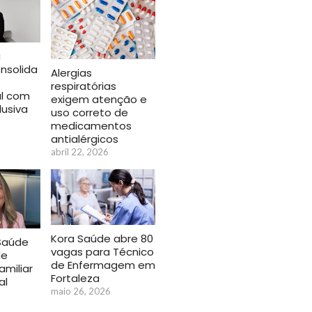
a
nsolida
Alergias
respiratórias
al com
exigem atenção e
lusiva
uso correto de
medicamentos
antialérgicos
abril 22, 2026
Kora Saúde abre 80
Saúde
vagas para Técnico
de
de Enfermagem em
amiliar
Fortaleza
al
maio 26, 2026