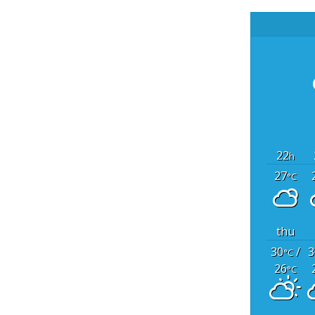
22
h
27
°C
thu
30
/
3
°C
26
°C