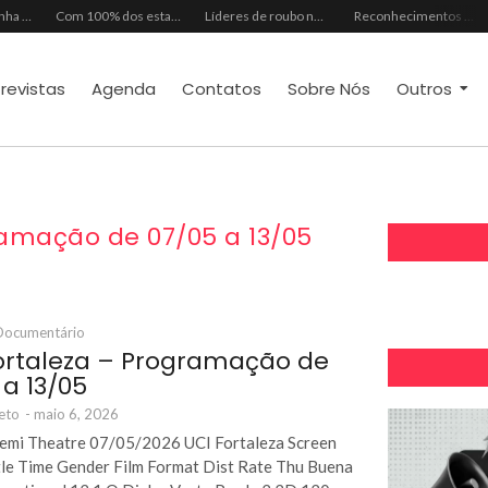
Mês dos Pais ganha programação especial com atrações gratuitas para toda a família no Shopping Maranguape
Com 100% dos estandes comercializados, Feira Regional da Beleza reunirá mais de 500 marcas no Centro de Eventos do CE em outubro
Líderes de roubo no país, Chevrolet Ônix e Prisma, Hyundai HB20 e Ford Ka enfrentam escassez de peças originais
Reconhecimentos consolidam legado do Grupo Raymundo da Fonte ao completar 80 anos
trevistas
Agenda
Contatos
Sobre Nós
Outros
ramação de 07/05 a 13/05
Documentário
ortaleza – Programação de
 a 13/05
eto
-
maio 6, 2026
temi Theatre 07/05/2026 UCI Fortaleza Screen
le Time Gender Film Format Dist Rate Thu Buena