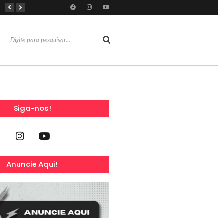
Dia Mundial da Amamentação inspira programação da SOCEP durante o Agosto Dourado e reforça importância do apoio contínuo às mães
Dia dos Pais: Grupo Alchymist transforma data em experiência com aventura, gastronomia e lazer em família
Torresmofest anima o fim de semana do Dia dos Pais no RioMar Kennedy
Siga-nos!
Anuncie Aqui!