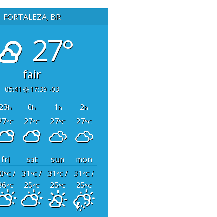
FORTALEZA, BR
27°
fair
05:41
17:39 -03
23
0
1
2
h
h
h
h
27
27
27
27
°C
°C
°C
°C
fri
sat
sun
mon
0
/
31
/
31
/
31
/
°C
°C
°C
°C
26
25
25
25
°C
°C
°C
°C