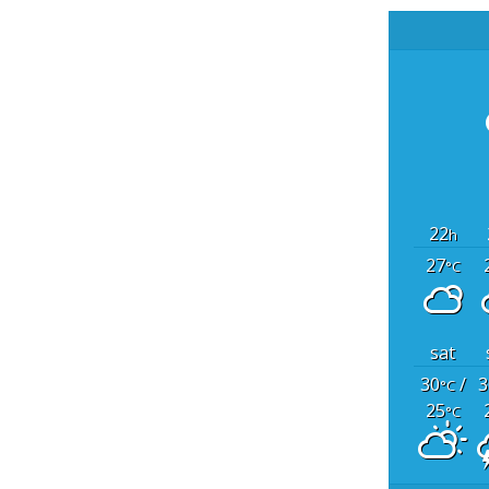
22
h
27
°C
sat
30
/
3
°C
25
°C