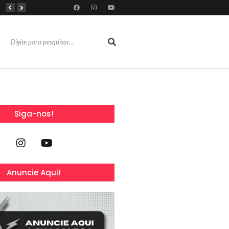
RioMar Fortaleza recebe superagenda de shows nacionais no mês dos Pais
Mês dos Pais ganha programação especial com atrações gratuitas para toda a família no Shopping Maranguape
Com 100% dos estandes comercializados, Feira Regional da Beleza reunirá mais de 500 marcas no Centro de Eventos do CE em outubro
Siga-nos!
Anuncie Aqui!