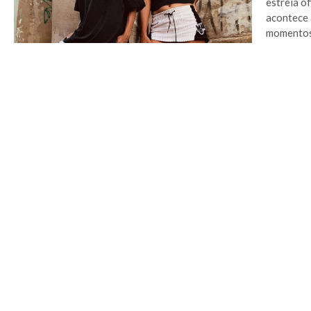
estreia of
acontece 
momentos 