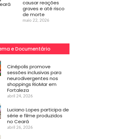
causar reações
Ceará
graves e até risco
de morte
maio 22, 2026
ema e Documentário
Cinépolis promove
sessões inclusivas para
neurodivergentes nos
shoppings RioMar em
Fortaleza
abril 24, 2026
Luciano Lopes participa de
série e filme produzidos
no Ceará
abril 26, 2026