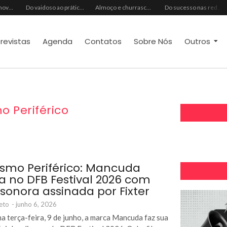
Ideal Clube promove programação especial para celebrar o Dia dos Pais com música, gastronomia e lazer para toda a família
Do vaidoso ao prático: veja lista com ideias de presentes Avon para cada perfil de pai
Almoço e churrasco de Dia dos Pais impulsionam vendas no varejo alimentar
Do sucesso nas redes sociais à revelação no cenário musical, Beniicio Abraão lança “Me Perdeu”
trevistas
Agenda
Contatos
Sobre Nós
Outros
o Periférico
ismo Periférico: Mancuda
ia no DFB Festival 2026 com
a sonora assinada por Fixter
eto
-
junho 6, 2026
a terça-feira, 9 de junho, a marca Mancuda faz sua