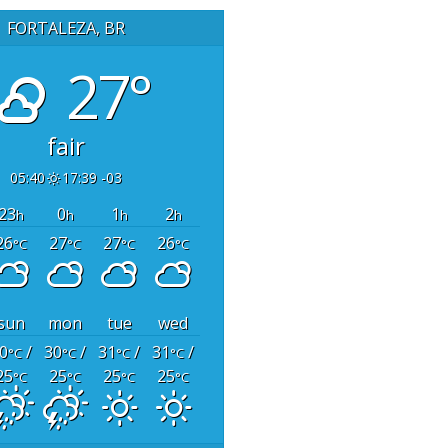
FORTALEZA, BR
27°
fair
05:40
17:39 -03
23
0
1
2
h
h
h
h
26
27
27
26
°C
°C
°C
°C
sun
mon
tue
wed
0
/
30
/
31
/
31
/
°C
°C
°C
°C
25
25
25
25
°C
°C
°C
°C