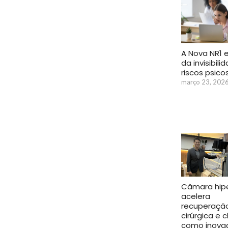
A Nova NR1 e
da invisibil
riscos psico
março 23, 202
Câmara hipe
acelera
recuperaçã
cirúrgica e 
como inova