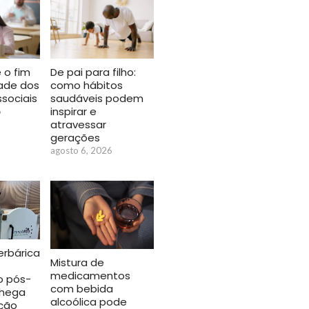
 o fim
De pai para filho:
idade dos
como hábitos
ssociais
saudáveis podem
inspirar e
6
atravessar
gerações
agosto 6, 2026
rbárica
Mistura de
medicamentos
o pós-
com bebida
chega
alcoólica pode
ção