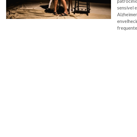
patrocíni
sensível 
Alzheimer
envelheci
frequente