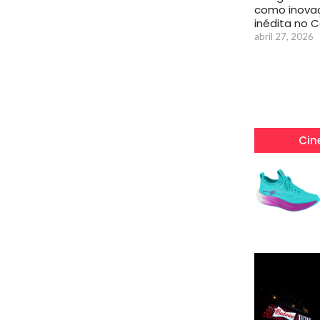
como inova
inédita no 
abril 27, 2026
Cin