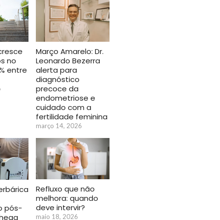
Março Amarelo: Dr.
cresce
Leonardo Bezerra
os no
alerta para
8% entre
diagnóstico
precoce da
6
endometriose e
cuidado com a
fertilidade feminina
março 14, 2026
Refluxo que não
rbárica
melhora: quando
deve intervir?
o pós-
chega
maio 18, 2026