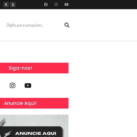
RioMar Fortaleza recebe superagenda de shows nacionais no mês dos Pais
Mês dos Pais ganha programação especial com atrações gratuitas para toda a família no Shopping Maranguape
Com 100% dos estandes comercializados, Feira Regional da Beleza reunirá mais de 500 marcas no Centro de Eventos do CE em outubro
Siga-nos!
Anuncie Aqui!