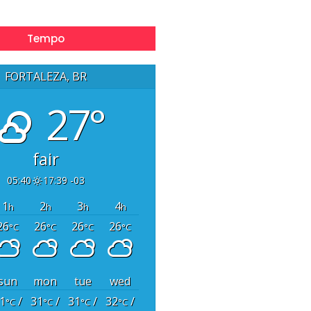
Tempo
FORTALEZA, BR
27°
fair
05:40
17:39 -03
1
2
3
4
h
h
h
h
26
26
26
26
°C
°C
°C
°C
sun
mon
tue
wed
1
/
31
/
31
/
32
/
°C
°C
°C
°C