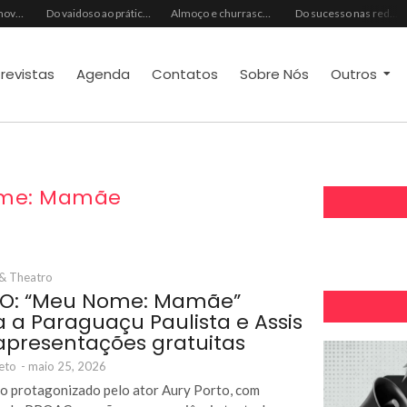
Ideal Clube promove programação especial para celebrar o Dia dos Pais com música, gastronomia e lazer para toda a família
Do vaidoso ao prático: veja lista com ideias de presentes Avon para cada perfil de pai
Almoço e churrasco de Dia dos Pais impulsionam vendas no varejo alimentar
Do sucesso nas redes sociais à revelação no cenário musical, Beniicio Abraão lança “Me Perdeu”
trevistas
Agenda
Contatos
Sobre Nós
Outros
me: Mamãe
 & Theatro
RO: “Meu Nome: Mamãe”
 a Paraguaçu Paulista e Assis
presentações gratuitas
eto
-
maio 25, 2026
o protagonizado pelo ator Aury Porto, com