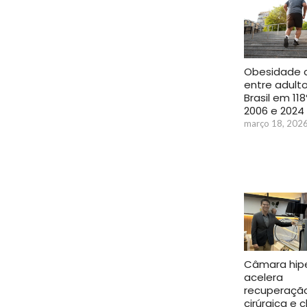
Obesidade 
entre adult
Brasil em 11
2006 e 2024
março 18, 202
Câmara hipe
acelera
recuperaçã
cirúrgica e 