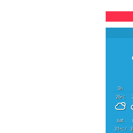
0
h
26
°C
sat
31
/
3
°C