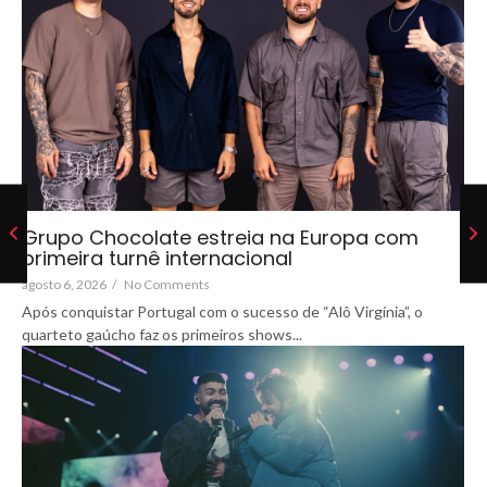
Grupo Chocolate estreia na Europa com
primeira turnê internacional
agosto 6, 2026
/
No Comments
Após conquistar Portugal com o sucesso de “Alô Virgínia”, o
quarteto gaúcho faz os primeiros shows...