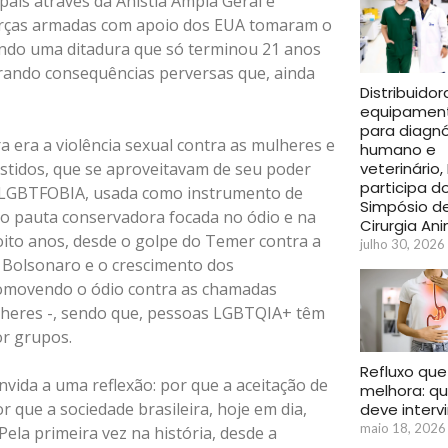
aís através da Anistia Ampla Geral e
forças armadas com apoio dos EUA tomaram o
iando uma ditadura que só terminou 21 anos
erando consequências perversas que, ainda
Distribuidor
equipamen
para diagnó
 era a violência sexual contra as mulheres e
humano e
veterinário
tidos, que se aproveitavam de seu poder
participa do
A LGBTFOBIA, usada como instrumento de
Simpósio d
mo pauta conservadora focada no ódio e na
Cirurgia An
oito anos, desde o golpe do Temer contra a
julho 30, 2026
e Bolsonaro e o crescimento dos
romovendo o ódio contra as chamadas
ulheres -, sendo que, pessoas LGBTQIA+ têm
or grupos.
Refluxo que
vida a uma reflexão: por que a aceitação de
melhora: q
or que a sociedade brasileira, hoje em dia,
deve intervi
maio 18, 2026
ela primeira vez na história, desde a