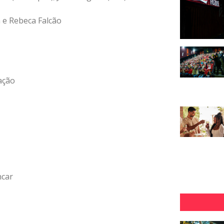
a e Rebeca Falcão
ação
ncar