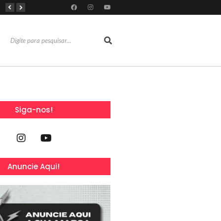
RioMar Fortaleza recebe superagenda de shows nacionais no mês dos Pais
Mês dos Pais ganha programação especial com atrações gratuitas para toda a família no Shopping Maranguape
Com 100% dos estandes comercializados, Feira Regional da Beleza reunirá mais de 500 marcas no Centro de Eventos do CE em outubro
Siga-nos!
Anuncie Aqui!