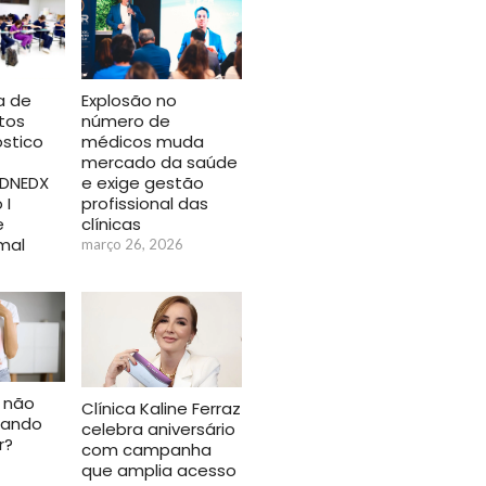
Explosão no
a de
número de
tos
médicos muda
stico
mercado da saúde
e exige gestão
, DNEDX
profissional das
 I
clínicas
e
imal
março 26, 2026
 não
Clínica Kaline Ferraz
uando
celebra aniversário
r?
com campanha
que amplia acesso