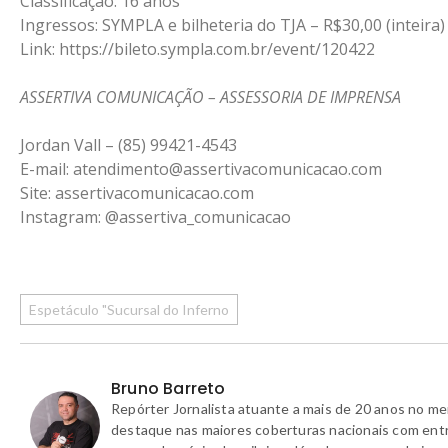
Classificação: 16 anos
Ingressos: SYMPLA e bilheteria do TJA – R$30,00 (inteira)
Link: https://bileto.sympla.com.br/event/120422
ASSERTIVA COMUNICAÇÃO – ASSESSORIA DE IMPRENSA
Jordan Vall – (85) 99421-4543
E-mail: atendimento@assertivacomunicacao.com
Site: assertivacomunicacao.com
Instagram: @assertiva_comunicacao
Espetáculo "Sucursal do Inferno
Bruno Barreto
Repórter Jornalista atuante a mais de 20 anos no m
destaque nas maiores coberturas nacionais com ent