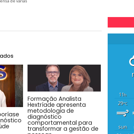
rensa de várias
nados
11
h
Formação Analista
29
°C
Hextríade apresenta
metodologia de
poríase
diagnóstico
gnóstico
comportamental para
úde
sun
transformar a gestão de