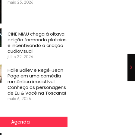
maio 25, 2026
CINE MIAU chega à oitava
edição formando plateias
e incentivando a criação
audiovisual
julho 22, 2026
Halle Bailey e Regé-Jean
Page em uma comédia
romântica irresistível:
Conheça os personagens
de Eu & Você na Toscana!
maio 6, 2026
Agenda