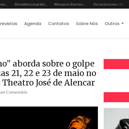
Ideal Clube promove programação especial para celebrar o Dia dos Pais com música, gastronomia e lazer para toda a família
Do vaidoso ao prático: veja lista com ideias de presentes Avon para cada perfil de pai
Almoço e churrasco de Dia dos Pais impulsionam vendas no varejo alimentar
Do sucesso nas redes sociais à revelação no cenário musical, Beniicio Abraão lança “Me Perdeu”
trevistas
Agenda
Contatos
Sobre Nós
Outros
no” aborda sobre o golpe
as 21, 22 e 23 de maio no
Theatro José de Alencar
um Comentário