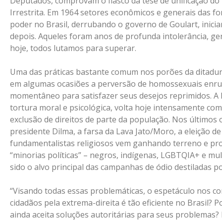
Deputados, comprovam o fiasco da tese de unificação do p
Irrestrita. Em 1964 setores econômicos e generais das 
poder no Brasil, derrubando o governo de Goulart, inic
depois. Aqueles foram anos de profunda intolerância, g
hoje, todos lutamos para superar.
Uma das práticas bastante comum nos porões da ditadura
em algumas ocasiões a perversão de homossexuais enrus
momentâneo para satisfazer seus desejos reprimidos. 
tortura moral e psicológica, volta hoje intensamente co
exclusão de direitos de parte da população. Nos últimos 
presidente Dilma, a farsa da Lava Jato/Moro, a eleição d
fundamentalistas religiosos vem ganhando terreno e p
“minorias políticas” – negros, indígenas, LGBTQIA+ e m
sido o alvo principal das campanhas de ódio destiladas p
“Visando todas essas problemáticas, o espetáculo nos con
cidadãos pela extrema-direita é tão eficiente no Brasil? P
ainda aceita soluções autoritárias para seus problemas? P