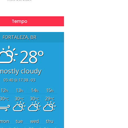
Tempo
FORTALEZA, BR
28°
mostly cloudy
05:40
17:38 -03
12
13
14
15
h
h
h
h
30
30
30
29
°C
°C
°C
°C
mon
tue
wed
thu