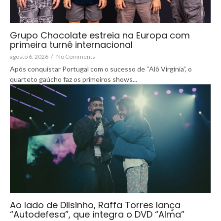
Grupo Chocolate estreia na Europa com
primeira turnê internacional
agosto 6, 2026
/
No Comments
Após conquistar Portugal com o sucesso de “Alô Virgínia”, o
quarteto gaúcho faz os primeiros shows...
Ao lado de Dilsinho, Raffa Torres lança
“Autodefesa”, que integra o DVD “Alma”