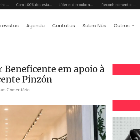
Mês dos Pais ganha programação especial com atrações gratuitas para toda a família no Shopping Maranguape
Com 100% dos estandes comercializados, Feira Regional da Beleza reunirá mais de 500 marcas no Centro de Eventos do CE em outubro
Líderes de roubo no país, Chevrolet Ônix e Prisma, Hyundai HB20 e Ford Ka enfrentam escassez de peças originais
Reconhecimentos consolidam legado do Grupo Raymundo da Fonte ao completar 80 anos
trevistas
Agenda
Contatos
Sobre Nós
Outros
 Beneficente em apoio à
cente Pinzón
um Comentário