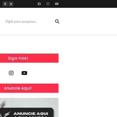
Dia Mundial da Amamentação inspira programação da SOCEP durante o Agosto Dourado e reforça importância do apoio contínuo às mães
Dia dos Pais: Grupo Alchymist transforma data em experiência com aventura, gastronomia e lazer em família
Torresmofest anima o fim de semana do Dia dos Pais no RioMar Kennedy
Siga-nos!
Anuncie Aqui!