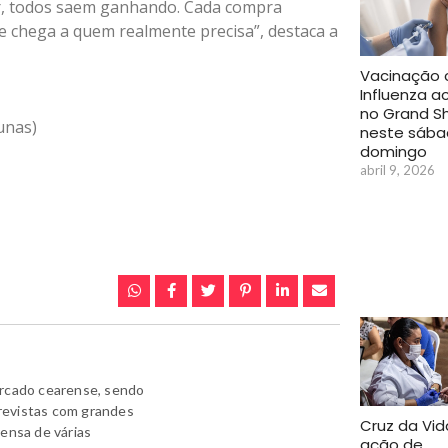
r, todos saem ganhando. Cada compra
 e chega a quem realmente precisa”, destaca a
Vacinação 
Influenza 
no Grand S
unas)
neste sába
domingo
abril 9, 2026
ercado cearense, sendo
revistas com grandes
Cruz da Vid
rensa de várias
ação de