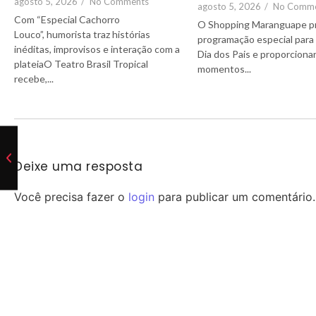
agosto 5, 2026
/
No Comments
agosto 5, 2026
/
No Comm
Com “Especial Cachorro
O Shopping Maranguape p
Louco”, humorista traz histórias
programação especial para 
inéditas, improvisos e interação com a
Dia dos Pais e proporciona
plateiaO Teatro Brasil Tropical
momentos...
recebe,...
Deixe uma resposta
Você precisa fazer o
login
para publicar um comentário.