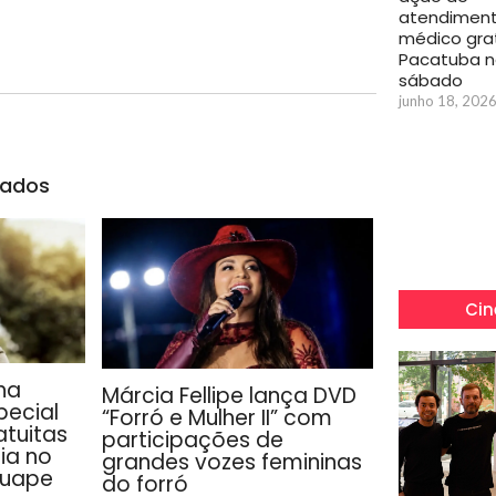
atendimen
médico gra
Pacatuba n
sábado
junho 18, 202
nados
Cin
ha
Márcia Fellipe lança DVD
ecial
“Forró e Mulher II” com
tuitas
participações de
ia no
grandes vozes femininas
guape
do forró