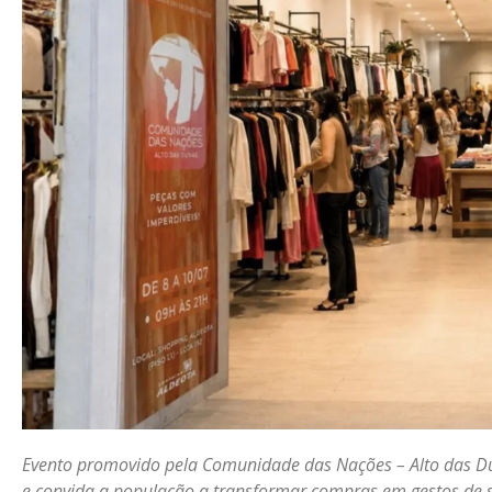
Evento promovido pela Comunidade das Nações – Alto das Du
e convida a população a transformar compras em gestos de 