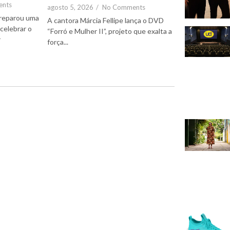
ents
agosto 5, 2026
/
No Comments
reparou uma
A cantora Márcia Fellipe lança o DVD
celebrar o
“Forró e Mulher II”, projeto que exalta a
r
força...