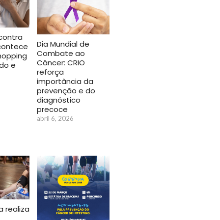
contra
Dia Mundial de
acontece
Combate ao
hopping
Câncer: CRIO
do e
reforça
importância da
prevenção e do
diagnóstico
precoce
abril 6, 2026
a realiza