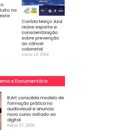
to
tuito na
este
Corrida Março Azul
reúne esporte e
6
conscientização
sobre prevenção
ao câncer
colorretal
março 13, 2026
ema e Documentário
B.Art consolida modelo de
formação prática no
audiovisual e anuncia
novo curso voltado ao
digital
março 17, 2026