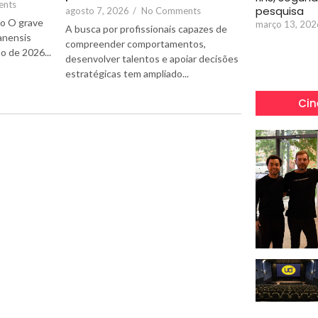
ents
pesquisa
agosto 7, 2026
/
No Comments
to O grave
março 13, 202
A busca por profissionais capazes de
anensis
compreender comportamentos,
o de 2026...
desenvolver talentos e apoiar decisões
estratégicas tem ampliado...
Cin