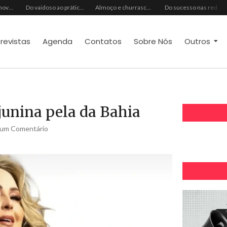
Ideal Clube promove programação especial para celebrar o Dia dos Pais com música, gastronomia e lazer para toda a família
Do vaidoso ao prático: veja lista com ideias de presentes Avon para cada perfil de pai
Almoço e churrasco de Dia dos Pais impulsionam vendas no varejo alimentar
Do sucesso nas redes sociais à revelação no cenário musical, Beniicio Abraão lança “Me Perdeu”
trevistas
Agenda
Contatos
Sobre Nós
Outros
junina pela da Bahia
um Comentário