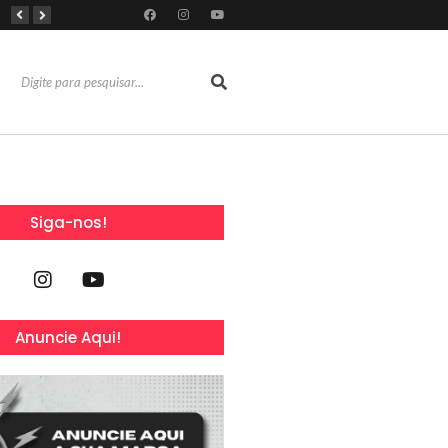
RioMar Fortaleza recebe superagenda de shows nacionais no mês dos Pais
Mês dos Pais ganha programação especial com atrações gratuitas para toda a família no Shopping Maranguape
Com 100% dos estandes comercializados, Feira Regional da Beleza reunirá mais de 500 marcas no Centro de Eventos do CE em outubro
Siga-nos!
Anuncie Aqui!