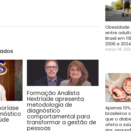
Obesidade 
entre adult
Brasil em 1
2006 e 2024
março 18, 202
nados
Formação Analista
Hextríade apresenta
metodologia de
poríase
Apenas 10%
diagnóstico
gnóstico
brasileiros
comportamental para
que o diab
úde
transformar a gestão de
afeta a sa
pessoas
rins, segun