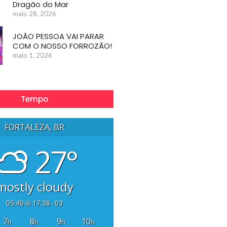
Dragão do Mar
maio 28, 2026
JOÃO PESSOA VAI PARAR
COM O NOSSO FORROZÃO!
maio 1, 2026
Tempo
FORTALEZA, BR
27°
mostly cloudy
05:40
17:38 -03
7
8
9
10
h
h
h
h