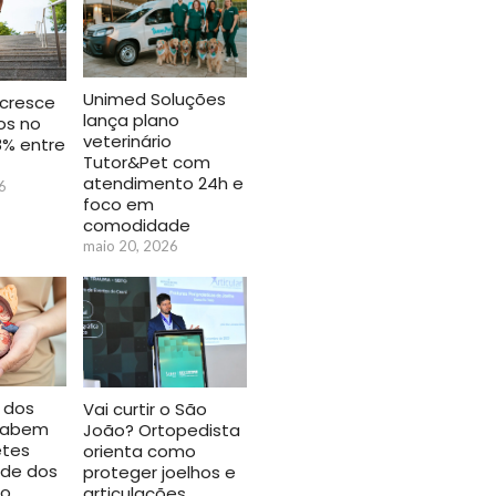
Unimed Soluções
cresce
lança plano
os no
veterinário
18% entre
Tutor&Pet com
atendimento 24h e
6
foco em
comodidade
maio 20, 2026
 dos
Vai curtir o São
 sabem
João? Ortopedista
etes
orienta como
úde dos
proteger joelhos e
do
articulações