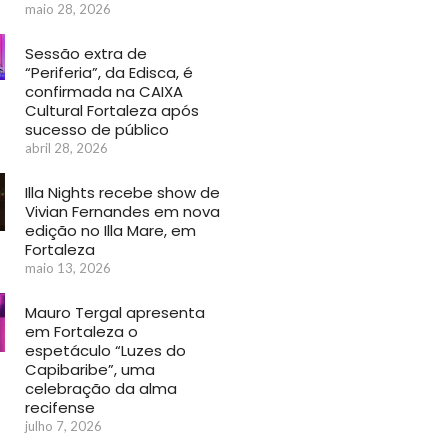
maio 28, 2026
Sessão extra de
“Periferia”, da Edisca, é
confirmada na CAIXA
Cultural Fortaleza após
sucesso de público
abril 28, 2026
Illa Nights recebe show de
Vivian Fernandes em nova
edição no Illa Mare, em
Fortaleza
maio 13, 2026
Mauro Tergal apresenta
em Fortaleza o
espetáculo “Luzes do
Capibaribe”, uma
celebração da alma
recifense
julho 7, 2026