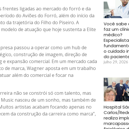
s frentes ligadas ao mercado do forró e da
ríodo do Aviões do Forró, além do início da
o da trajetória do Filho do Piseiro. A
Você sabe 
faz um clín
modelo de atuação que hoje sustenta a Elite
médico?
Especialista
fundamenta
empresa passou a operar como um hub de
o cuidado i
égico, construção de imagem, direção de
do pacient
ing e expansão comercial. Em um mercado cada
julho 29, 2026
nto de marca, Wagner aposta em um trabalho
atuar além do comercial e focar na
reira não se constrói só com talento, mas
ite Music nasceu de um sonho, mas também de
Muitos artistas acabam focando apenas no
Hospital Sã
Carlos/Rede
cem da construção da carreira como marca”,
realiza imp
marcapass
fisiológico 