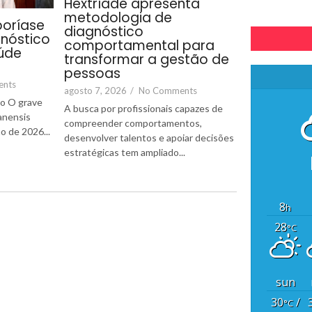
Hextríade apresenta
metodologia de
poríase
diagnóstico
gnóstico
comportamental para
úde
transformar a gestão de
pessoas
ents
agosto 7, 2026
/
No Comments
to O grave
A busca por profissionais capazes de
anensis
compreender comportamentos,
o de 2026...
desenvolver talentos e apoiar decisões
estratégicas tem ampliado...
8
h
28
°C
sun
30
/
°C