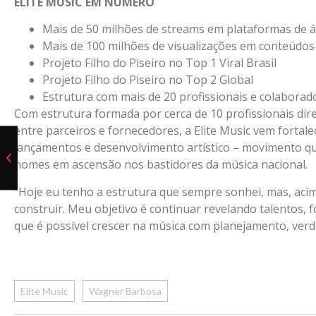
ELITE MUSIC EM NÚMERO
Mais de 50 milhões de streams em plataformas de 
Mais de 100 milhões de visualizações em conteúdos
Projeto Filho do Piseiro no Top 1 Viral Brasil
Projeto Filho do Piseiro no Top 2 Global
Estrutura com mais de 20 profissionais e colaborad
Com estrutura formada por cerca de 10 profissionais dire
entre parceiros e fornecedores, a Elite Music vem forta
lançamentos e desenvolvimento artístico – movimento q
nomes em ascensão nos bastidores da música nacional.
“Hoje eu tenho a estrutura que sempre sonhei, mas, acim
construir. Meu objetivo é continuar revelando talentos, 
que é possível crescer na música com planejamento, verdad
Elite Music
Wagner Barbosa