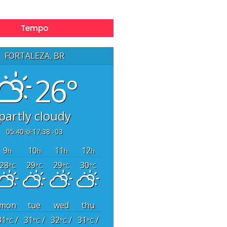
Tempo
FORTALEZA, BR
26°
partly cloudy
05:40
17:38 -03
9
10
11
12
h
h
h
h
28
29
29
30
°C
°C
°C
°C
mon
tue
wed
thu
31
/
31
/
32
/
31
/
°C
°C
°C
°C