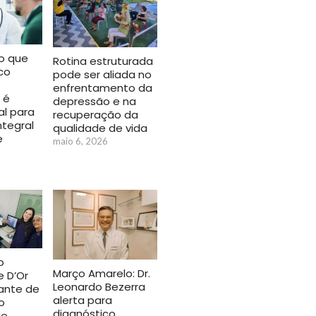
o que
Rotina estruturada
ico
pode ser aliada no
enfrentamento da
 é
depressão e na
l para
recuperação da
ntegral
qualidade de vida
e
maio 6, 2026
o
Março Amarelo: Dr.
 D’Or
Leonardo Bezerra
lante de
alerta para
o
diagnóstico
de