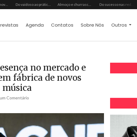
Ideal Clube promove programação especial para celebrar o Dia dos Pais com música, gastronomia e lazer para toda a família
Do vaidoso ao prático: veja lista com ideias de presentes Avon para cada perfil de pai
Almoço e churrasco de Dia dos Pais impulsionam vendas no varejo alimentar
Do sucesso nas redes sociais à revelação no cenário musical, Beniicio Abraão lança “Me Perdeu”
trevistas
Agenda
Contatos
Sobre Nós
Outros
esença no mercado e
em fábrica de novos
 música
um Comentário