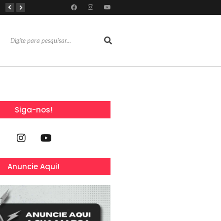
RioMar Fortaleza recebe superagenda de shows nacionais no mês dos Pais
Mês dos Pais ganha programação especial com atrações gratuitas para toda a família no Shopping Maranguape
Com 100% dos estandes comercializados, Feira Regional da Beleza reunirá mais de 500 marcas no Centro de Eventos do CE em outubro
Siga-nos!
Anuncie Aqui!