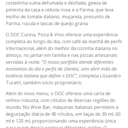
costelinha suína defumada e desfiada, geleia de
pimenta da casa e cebola roxa; e a Parma, que leva
molho de tomate italiano, muçarela, presunto de
Parma, rúcula e lascas de queijo grana.
O DOC Cucina, Pizza & Vino oferece uma experiência
completa ao longo do dia, com café da manhã de perfil
internacional, além do melhor da cozinha italiana no
almoço, no jantar em família e nas pizzas artesanais
servidas à noite.
“O nosso portfólio atende diferentes
momentos do dia e perfis de clientes, sem abrir mão da
essência italiana que define o DOC”,
completa Lissandro
Turatti, também sócio-proprietário.
Além do novo menu, o DOC oferece uma carta de
vinhos robusta, com rótulos de diversas regiões do
mundo. No Wine Bar, máquinas italianas permitem a
degustação diária de 40 rótulos, em taças de 30 ml, 60
ml e 120 ml, proporcionando uma experiência única
para quem deseja explorar diferentes estilos. O