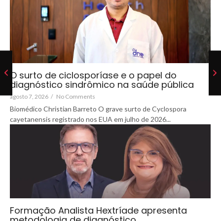
O surto de ciclosporíase e o papel do
diagnóstico sindrômico na saúde pública
agosto 7, 2026
/
No Comments
Biomédico Christian Barreto O grave surto de Cyclospora
cayetanensis registrado nos EUA em julho de 2026...
Formação Analista Hextríade apresenta
metodologia de diagnóstico