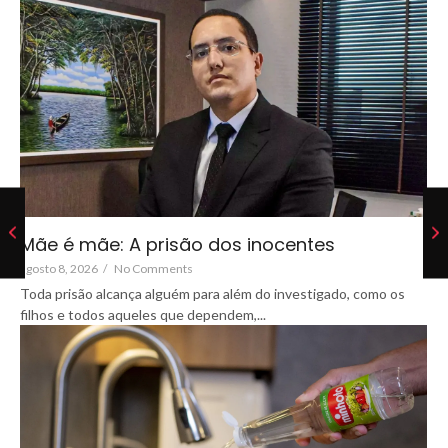
Mãe é mãe: A prisão dos inocentes
agosto 8, 2026
/
No Comments
Toda prisão alcança alguém para além do investigado, como os
filhos e todos aqueles que dependem,...