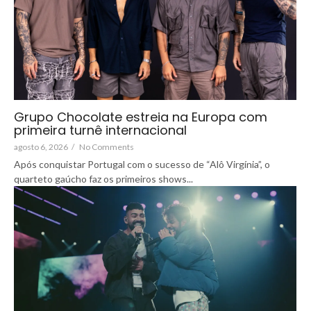
Grupo Chocolate estreia na Europa com
primeira turnê internacional
agosto 6, 2026
/
No Comments
Após conquistar Portugal com o sucesso de “Alô Virgínia”, o
quarteto gaúcho faz os primeiros shows...