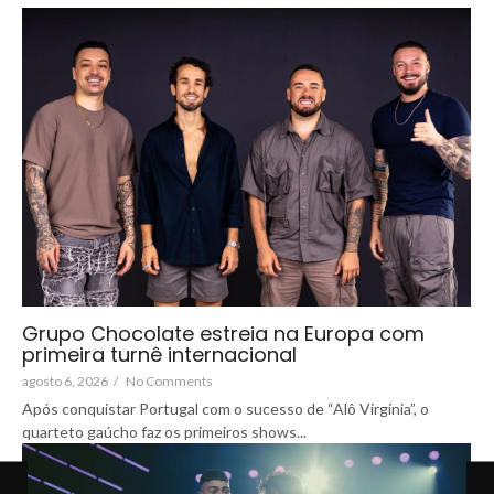
Grupo Chocolate estreia na Europa com
primeira turnê internacional
agosto 6, 2026
/
No Comments
Após conquistar Portugal com o sucesso de “Alô Virgínia”, o
quarteto gaúcho faz os primeiros shows...