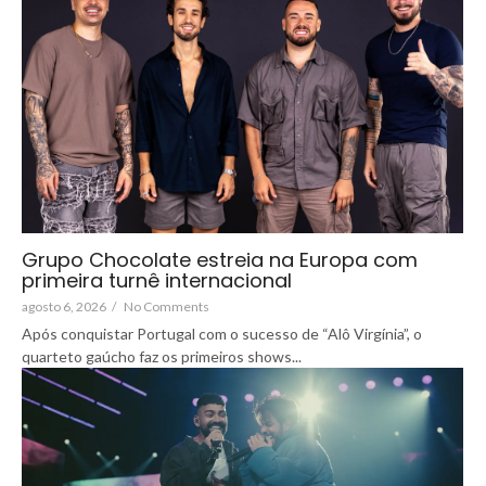
Grupo Chocolate estreia na Europa com
primeira turnê internacional
agosto 6, 2026
/
No Comments
Após conquistar Portugal com o sucesso de “Alô Virgínia”, o
quarteto gaúcho faz os primeiros shows...