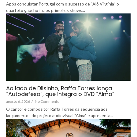
Após conquistar Portugal com o sucesso de “Alô Virgínia”, o
quarteto gaúcho faz os primeiros shows...
Ao lado de Dilsinho, Raffa Torres lança
“Autodefesa”, que integra o DVD “Alma”
agosto 6, 2026
/
No Comments
O cantor e compositor Raffa Torres dá sequência aos
lançamentos do projeto audiovisual “Alma” e apresenta...