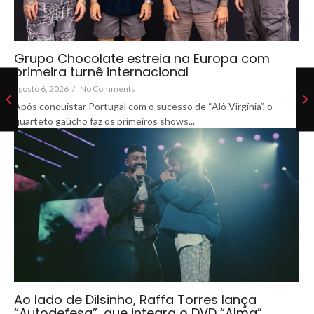
Grupo Chocolate estreia na Europa com
primeira turnê internacional
agosto 6, 2026
/
No Comments
Após conquistar Portugal com o sucesso de “Alô Virgínia”, o
quarteto gaúcho faz os primeiros shows...
Ao lado de Dilsinho, Raffa Torres lança
“Autodefesa”, que integra o DVD “Alma”