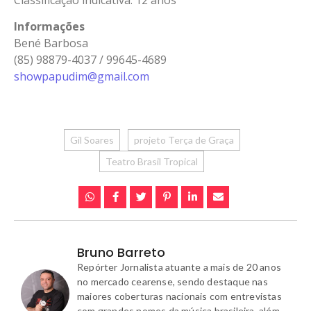
Informações
Bené Barbosa
(85) 98879-4037 / 99645-4689
showpapudim@gmail.com
Gil Soares
projeto Terça de Graça
Teatro Brasil Tropical
Bruno Barreto
Repórter Jornalista atuante a mais de 20 anos
no mercado cearense, sendo destaque nas
maiores coberturas nacionais com entrevistas
com grandes nomes da música brasileira, além