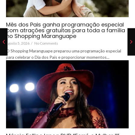
Mês dos Pais ganha programação especial
com atrações gratuitas para toda a família
no Shopping Maranguape
agosto 5, 2026
/
No Comments
O Shopping Maranguape preparou uma programação especial
para celebrar o Dia dos Pais e proporcionar momentos...