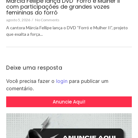
Márcia Fellipe lança DVD “Forró e Mulher II”
com participações de grandes vozes
femininas do forró
agosto 5, 2026
/
No Comments
A cantora Márcia Fellipe lança o DVD “Forró e Mulher II”, projeto
que exalta a força...
Deixe uma resposta
Você precisa fazer o
login
para publicar um
comentário.
Anuncie Aqui!