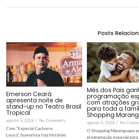
Posts Relacio
Mês dos Pais gan
Emerson Ceará
programação esp
apresenta noite de
com atrações gra
stand-up no Teatro Brasil
para toda a famíl
Tropical
Shopping Maran
agosto 5, 2026
/
No Comments
agosto 5, 2026
/
No Comm
Com “Especial Cachorro
O Shopping Maranguape p
Louco”, humorista traz histórias
programação especial para 