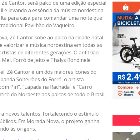
 Zé Cantor, será palco de uma edição especial
il e levando a essência da música nordestina
volta para casa para comandar uma noite que
tradicional Pavilhão do Vaqueiro.
va, Zé Cantor sobe ao palco na cidade natal
e valorizar a música nordestina em todas as
rtistas de diferentes gerações. O anfitrião
Mel, Forró de Jeito e Thalys Rondinele.
el, Zé Cantor é um dos maiores ícones do
anda Solteirões do Forró, o artista
m Piri”, “Lapada na Rachada” e “Carro
tico do Nordeste aos palcos de todo o Brasil,
a novos talentos, fortalecendo o estímulo
públicos. Em Morada Nova, o projeto ganha
ando às origens.