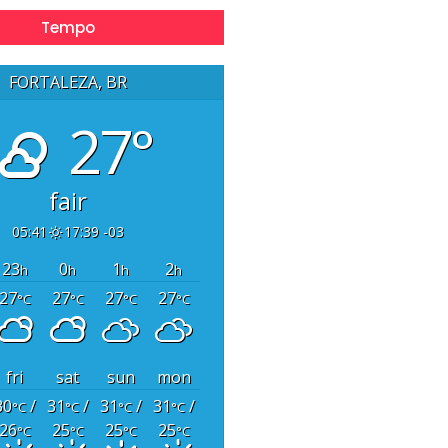
Tempo
FORTALEZA, BR
27°
fair
05:41
17:39 -03
23
0
1
2
h
h
h
h
27
27
27
27
°C
°C
°C
°C
fri
sat
sun
mon
30
/
31
/
31
/
31
/
°C
°C
°C
°C
26
25
25
25
°C
°C
°C
°C