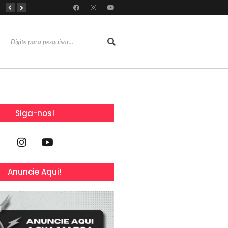
Dia Mundial da Amamentação inspira programação da SOCEP durante o Agosto Dourado e reforça importância do apoio contínuo às mães
Dia dos Pais: Grupo Alchymist transforma data em experiência com aventura, gastronomia e lazer em família
Torresmofest anima o fim de semana do Dia dos Pais no RioMar Kennedy
Siga-nos!
Anuncie Aqui!