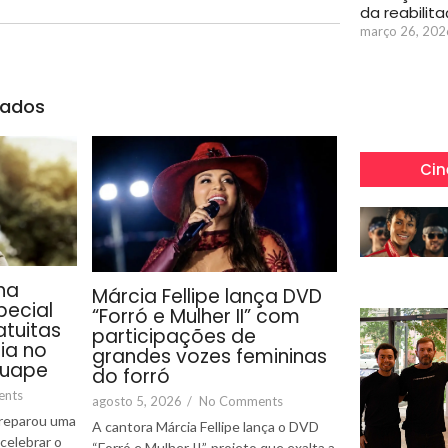
da reabilit
março 26, 202
nados
Cin
ha
Márcia Fellipe lança DVD
ecial
“Forró e Mulher II” com
tuitas
participações de
ia no
grandes vozes femininas
guape
do forró
ents
agosto 5, 2026
/
No Comments
reparou uma
A cantora Márcia Fellipe lança o DVD
celebrar o
“Forró e Mulher II”, projeto que exalta a