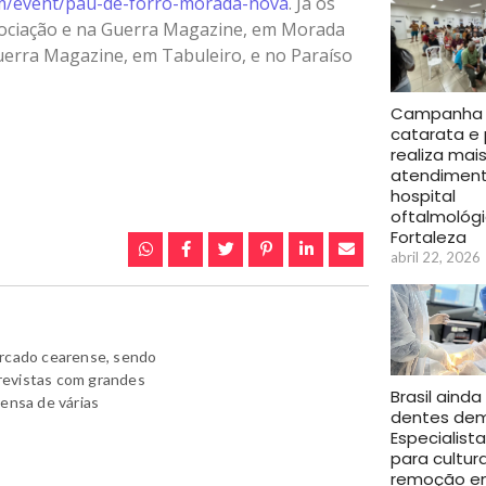
om/event/pau-de-
forro-morada-nova
. Já os
ssociação e na Guerra Magazine, em Morada
erra Magazine, em Tabuleiro, e no Paraíso
Campanha
catarata e 
realiza mai
atendimen
hospital
oftalmológ
Fortaleza
abril 22, 2026
ercado cearense, sendo
revistas com grandes
Brasil ainda
rensa de várias
dentes dem
Especialista
para cultur
remoção e