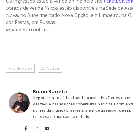
Os ingressos estão à venda online pelo site
ticketbolt.c
pontos de venda físicos estão disponíveis na Sede da A
Nova, no Supermercado Nova Opção, em Limoeiro, na Gu
das Festas, em Russas.
@paudeforrooficial
.
Pau de Forró
Zé Cantor
Bruno Barreto
Repórter Jornalista atuante a mais de 20 anos no m
destaque nas maiores coberturas nacionais com ent
nomes da música brasileira, além de assessor de imp
empresas e marcas do estado!