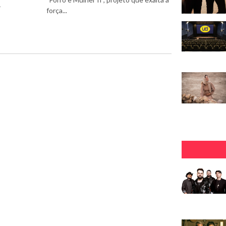
r
força...