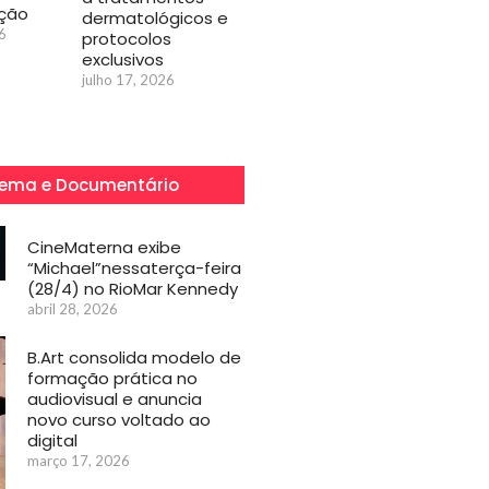
ação
dermatológicos e
6
protocolos
exclusivos
julho 17, 2026
ema e Documentário
CineMaterna exibe
“Michael”nessaterça-feira
(28/4) no RioMar Kennedy
abril 28, 2026
B.Art consolida modelo de
formação prática no
audiovisual e anuncia
novo curso voltado ao
digital
março 17, 2026