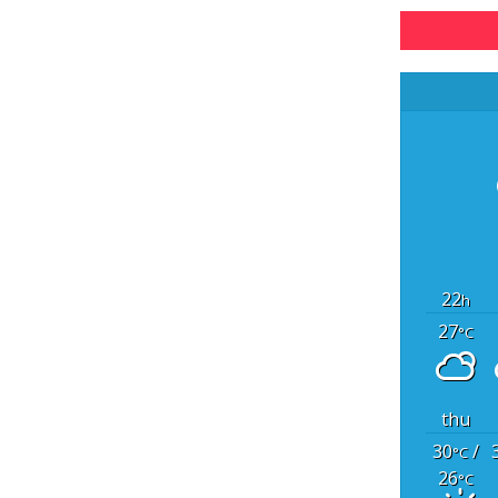
22
h
27
°C
thu
30
/
°C
26
°C