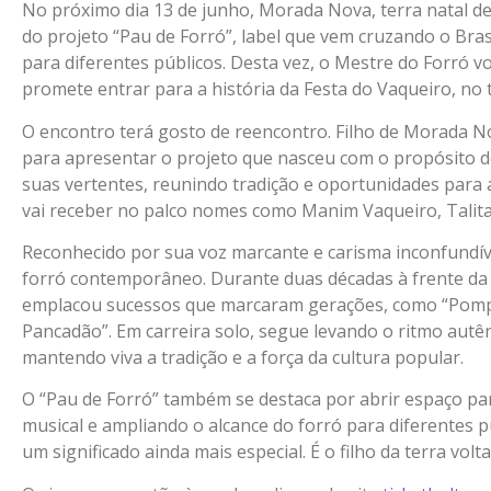
No próximo dia 13 de junho, Morada Nova, terra natal de
do projeto “Pau de Forró”, label que vem cruzando o Bras
para diferentes públicos. Desta vez, o Mestre do Forró 
promete entrar para a história da Festa do Vaqueiro, no 
O encontro terá gosto de reencontro. Filho de Morada No
para apresentar o projeto que nasceu com o propósito d
suas vertentes, reunindo tradição e oportunidades para a
vai receber no palco nomes como Manim Vaqueiro, Talita 
Reconhecido por sua voz marcante e carisma inconfundív
forró contemporâneo. Durante duas décadas à frente da b
emplacou sucessos que marcaram gerações, como “Pompo
Pancadão”. Em carreira solo, segue levando o ritmo autên
mantendo viva a tradição e a força da cultura popular.
O “Pau de Forró” também se destaca por abrir espaço par
musical e ampliando o alcance do forró para diferentes 
um significado ainda mais especial. É o filho da terra volt