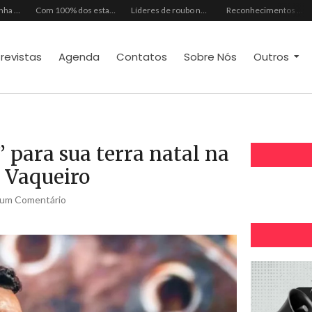
Mês dos Pais ganha programação especial com atrações gratuitas para toda a família no Shopping Maranguape
Com 100% dos estandes comercializados, Feira Regional da Beleza reunirá mais de 500 marcas no Centro de Eventos do CE em outubro
Líderes de roubo no país, Chevrolet Ônix e Prisma, Hyundai HB20 e Ford Ka enfrentam escassez de peças originais
Reconhecimentos consolidam legado do Grupo Raymundo da Fonte ao completar 80 anos
trevistas
Agenda
Contatos
Sobre Nós
Outros
” para sua terra natal na
 Vaqueiro
um Comentário