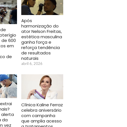
Após
harmonização do
 de
ator Nelson Freitas,
pterígio
estética masculina
s de 600
ganha força e
tos em
reforça tendência
de resultados
ico de
naturais
abril 6, 2026
 extrai
Clínica Kaline Ferraz
ais?
celebra aniversário
 alerta
com campanha
a da
que amplia acesso
m vez
a tratamentos