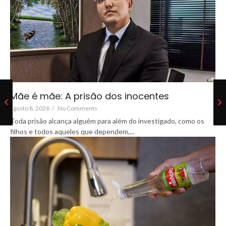
Mãe é mãe: A prisão dos inocentes
agosto 8, 2026
/
No Comments
Toda prisão alcança alguém para além do investigado, como os
filhos e todos aqueles que dependem,...